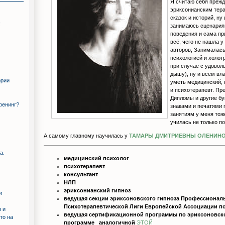
Я считаю себя прежд
эриксонианским тера
сказок и историй, ну
!
занимаюсь сценария
поведения и сама пр
всё, чего не нашла у
авторов, Занималас
психологией и холо
при случае с удовол
дышу), ну и всем вл
ории
уметь медицинский, 
и психотерапевт. Пр
Дипломы и другие б
тренинг?
знаками и печатями 
занятиям у меня тож
училась не только по
А самому главному научилась у
ТАМАРЫ ДМИТРИЕВНЫ ОЛЕНИН
а.
медицинский психолог
психотерапевт
консультант
НЛП
эриксонианский гипноз
и
ведущая секции эриксоновского гипноза Профессионал
Психотерапевтической Лиги Европейской Ассоциации п
 и
ведущая сертификационной программы по эриксоновско
то на
программе аналогичной
ЭТОЙ