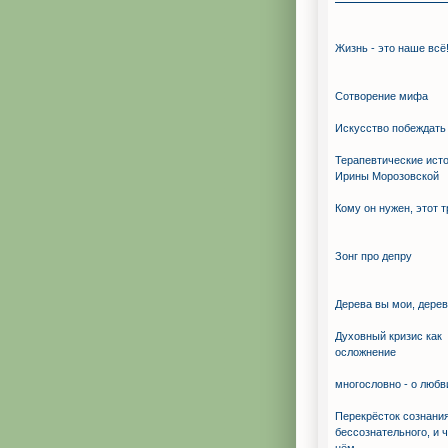
Жизнь - это наше всё
Сотворение мифа
Искуcство побеждать
Терапевтические ист
Ирины Морозовской
Кому он нужен, этот 
Зонг про депру
Дерева вы мои, дерев
Духовный кризис как
осложнение
многословно - о любв
Перекрёсток сознания
бессознательного, и ч