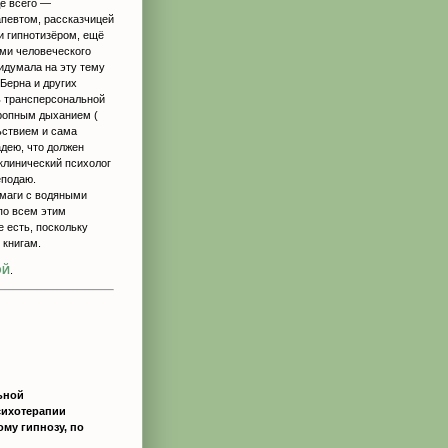
е всего —
певтом, рассказчицей
 и гипнотизёром, ещё
ми человеческого
идумала на эту тему
 Берна и других
ь трансперсональной
тропным дыханием (
ьствием и сама
адею, что должен
клинический психолог
еподаю.
умаги с водяными
по всем этим
е есть, поскольку
 книгам.
ОЙ
.
ьной
сихотерапии
му гипнозу, по