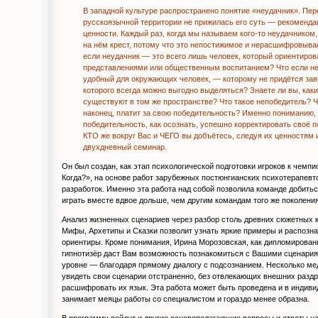
В западной культуре распространено понятие «неудачник». Пер
русскоязычной территории не прижилась его суть — рекоменда
ценности. Каждый раз, когда мы называем кого-то неудачнико
на нём крест, потому что это непостижимое и нерасшифровыва
если неудачник — это всего лишь человек, который ориентиров
представлениями или общественным воспитанием? Что если н
удобный для окружающих человек, — которому не придётся зав
которого всегда можно выгодно выделяться? Знаете ли вы, каки
существуют в том же пространстве? Что такое непобедитель? 
наконец, платит за свою победительность? Именно пониманию, 
победительность, как осознать, успешно корректировать своё 
КТО же вокруг Вас и ЧЕГО вы добъётесь, следуя их ценностям
двухдневный семинар.
Он был создан, как этап психологической подготовки игроков к чемпи
Когда?», на основе работ зарубежных постюнгианских психотерапевт
разработок. Именно эта работа над собой позволила команде добить
играть вместе вдвое дольше, чем другим командам того же поколения
Анализ жизненных сценариев через разбор столь древних сюжетных к
Мифы, Архетипы и Сказки позволит узнать яркие примеры и распозн
ориентиры. Кроме понимания, Ирина Морозовская, как дипломирован
гипнотизёр даст Вам возможность познакомиться с Вашими сценари
уровне — благодаря прямому диалогу с подсознанием. Несколько ме
увидеть свои сценарии отстраненно, без отвлекающих внешних раздр
расшифровать их язык. Эта работа может быть проведена и в индиви
занимает меяцы работы со специалистом и гораздо менее образна.