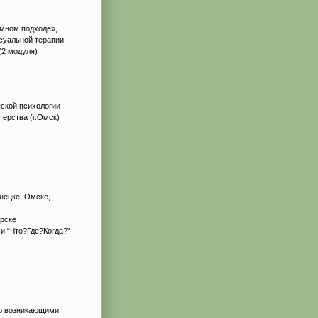
емном подходе»,
суальной терапии
2 модуля)
еской психологии
терства (г.Омск)
знецке, Омске,
ярске
 и “Что?Где?Когда?”
то возникающими