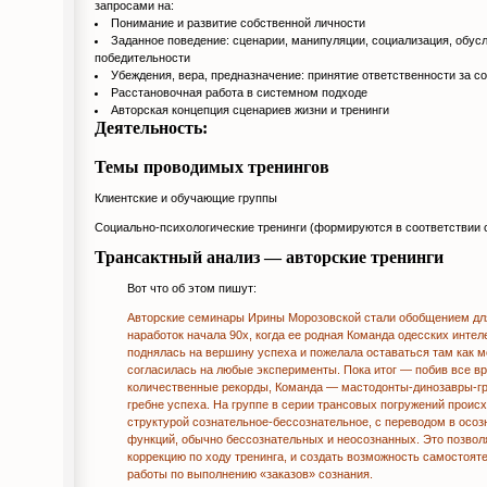
запросами на:
Понимание и развитие собственной личности
Заданное поведение: сценарии, манипуляции, социализация, обу
победительности
Убеждения, вера, предназначение: принятие ответственности за с
Расстановочная работа в системном подходе
Авторская концепция сценариев жизни и тренинги
Деятельность:
Темы проводимых тренингов
Клиентские и обучающие группы
Социально-психологические тренинги (формируются в соответствии с
Трансактный анализ — авторские тренинги
Вот что об этом пишут:
Авторские семинары Ирины Морозовской стали обобщением дл
наработок начала 90х, когда ее родная Команда одесских интел
поднялась на вершину успеха и пожелала оставаться там как 
согласилась на любые эксперименты. Пока итог — побив все в
количественные рекорды, Команда — мастодонты-динозавры-г
гребне успеха. На группе в серии трансовых погружений происх
структурой сознательное-бессознательное, с переводом в осо
функций, обычно бессознательных и неосознанных. Это позвол
коррекцию по ходу тренинга, и создать возможность самостояте
работы по выполнению «заказов» сознания.