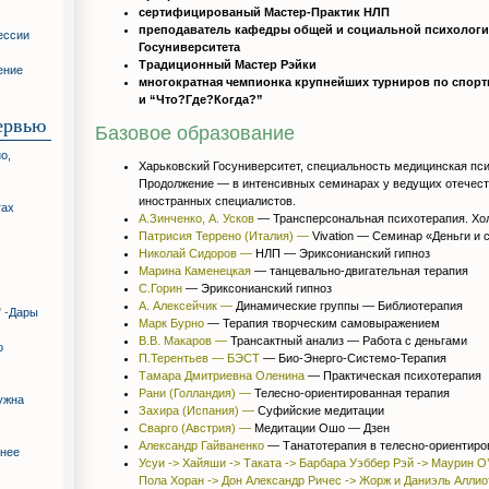
сертифицированый Мастер-Практик НЛП
преподаватель кафедры общей и социальной психологи
ессии
Госуниверситета
Традиционный Мастер Рэйки
ение
многократная чемпионка крупнейших турниров по спор
и “Что?Где?Когда?”
ервью
Базовое образование
о,
Харьковский Госуниверситет, специальность медицинская пси
Продолжение — в интенсивных семинарах у ведущих отечес
иностранных специалистов.
гах
А.Зинченко, А. Усков
— Трансперсональная психотерапия. Хо
Патрисия Террено (Италия) —
Vivation
— Семинар «Деньги и 
Николай Сидоров —
НЛП
— Эриксонианский гипноз
Марина Каменецкая
— танцевально-двигательная терапия
С.Горин
— Эриксонианский гипноз
А. Алексейчик —
Динамические группы
— Библиотерапия
 -
Дары
Марк Бурно
— Терапия творческим самовыражением
В.В. Макаров —
Трансактный анализ
— Работа с деньгами
о
П.Терентьев — БЭСТ
— Био-Энерго-Системо-Терапия
Тамара Дмитриевна Оленина
— Практическая психотерапия
Рани (Голландия) —
Телесно-ориентированная терапия
ужна
Захира (Испания) —
Суфийские медитации
Сварго (Австрия) —
Медитации Ошо
— Дзен
Александр Гайваненко
— Танатотерапия в телесно-ориентиро
жнее
Усуи -> Хайяши -> Таката -> Барбара Уэббер Рэй -> Маурин О’
Пола Хоран -> Дон Александр Ричес -> Жорж и Даниэль Аллио