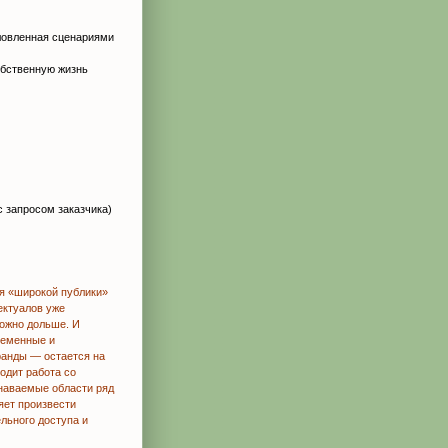
словленная сценариями
обственную жизнь
 запросом заказчика)
я «широкой публики»
ектуалов уже
можно дольше. И
ременные и
ранды — остается на
одит работа со
знаваемые области ряд
яет произвести
льного доступа и