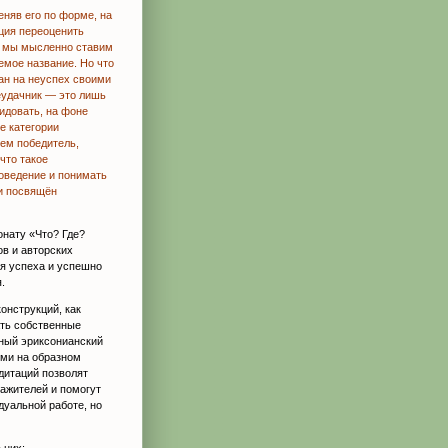
еняв его по форме, на
ция переоценить
м, мы мысленно ставим
емое название. Но что
ан на неуспех своими
еудачник — это лишь
идовать, на фоне
е категории
Чем победитель,
что такое
поведение и понимать
 и посвящён
онату «Что? Где?
ов и авторских
ся успеха и успешно
.
онструкций, как
ать собственные
ный эриксонианский
ями на образном
дитаций позволят
ажителей и помогут
дуальной работе, но