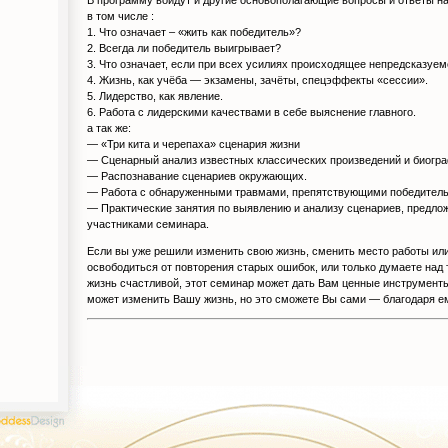
В программу войдут и другие основополагающие вопросы и ответы на
в том числе :
1. Что означает – «жить как победитель»?
2. Всегда ли победитель выигрывает?
3. Что означает, если при всех усилиях происходящее непредсказуем
4. Жизнь, как учёба — экзамены, зачёты, спецэффекты «сессии».
5. Лидерство, как явление.
6. Работа с лидерскими качествами в себе выяснение главного.
а так же:
— «Три кита и черепаха» сценария жизни
— Сценарный анализ известных классических произведений и биогр
— Распознавание сценариев окружающих.
— Работа с обнаруженными травмами, препятствующими победитель
— Практические занятия по выявлению и анализу сценариев, предло
участниками семинара.
Если вы уже решили изменить свою жизнь, сменить место работы или
освободиться от повторения старых ошибок, или только думаете над 
жизнь счастливой, этот семинар может дать Вам ценные инструменты
может изменить Вашу жизнь, но это сможете Вы сами — благодаря е