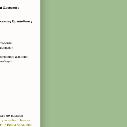
и Одесского
тивному Брэйн-Рингу
хология.
твенных и
лотропное дыхание
свобода»
ванном подходе
Тулл -> Кейт Нани ->
тт -> Елена Балашова