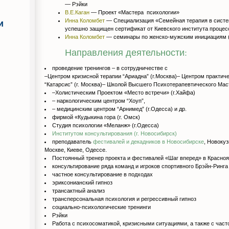
— Рэйки
В.Е.Каган
— Проект «Мастера психологии»
Инна Коломбет
— Специализация «Семейная терапия в сист
и
успешно защищен сертификат от Киевского института процес
Инна Коломбет
— семинары по женско-мужским инициациям (
Направления деятельности:
проведение тренингов – в сотрудничестве с
–Центром кризисной терапии “Ариадна” (г.Москва)– Центром практич
“Катарсис” (г. Москва)– Школой Высшего Психотерапевтического Мас
–Холистическим Проектом «Место встречи» (г.Хайфа)
– наркологическим центром “Хоуп”,
– медицинским центром “Арнимед” (г.Одесса) и др.
фирмой «Кудыкина гора (г. Омск)
Студия психологии «Меланж» (г.Одесса)
Институтом консультирования (г. Новосибирск)
преподаватель
фестивалей и декадников в Новосибирске
, Новоку
Москве, Киеве, Одессе.
Постоянный тренер проекта и фестивалей «Шаг вперед» в Красно
консультирование ряда команд и игроков спортивного Брэйн-Ринга
частное консультирование в подходах
эриксонианский гипноз
трансактный анализ
трансперсональная психология и регрессивный гипноз
cоциально-психологические тренинги
Рэйки
Работа с психосоматикой, кризисными ситуациями, а также с час