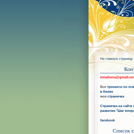
На главную страницу
Кон
irinathena@gmail.c
Все
тренинги по пс
в Киеве
моя
страничка
Страничка на сайте 
развития "Шаг впер
facebook
Список с