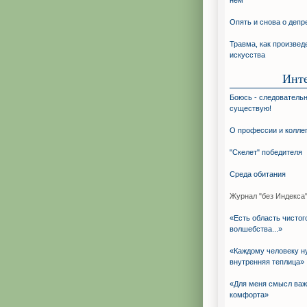
нём
Опять и снова о депр
Травма, как произвед
искусства
Инт
Боюсь - следовательн
существую!
О профессии и колле
"Скелет" победителя
Среда обитания
Журнал "без Индекса"
«Есть область чистог
волшебства...»
«Каждому человеку н
внутренняя теплица»
«Для меня смысл ва
комфорта»