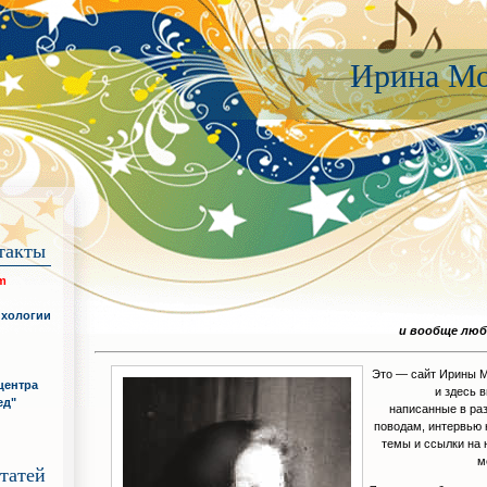
Ирина Мо
такты
om
ихологии
и вообще люб
Это — сайт Ирины М
центра
и здесь 
ед"
написанные в ра
поводам, интервью
темы и ссылки на 
м
татей