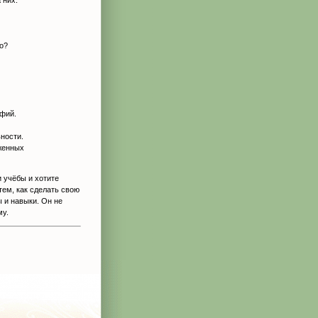
 них:
о?
афий.
ности.
женных
 учёбы и хотите
тем, как сделать свою
 и навыки. Он не
му.