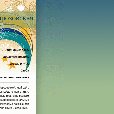
розовская
…Сайт психолога,
психотерапевта,
игрока в ЧГК,
барда
опытного человека
орозовской, мой сайт,
вы найдёте мои статьи,
зные годы и по разным
 на профессиональные
некоторые важные для
еня книги и источники.