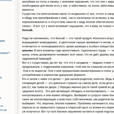
жалобами на тоску и панику, с мнением окружения, что это они с жир
необходимое для жизни есть у них, и заботливые, ну очень заботливы
имеются.
!
Существа эти (впечатление какое-то нездешнее от них, оттого и гово
в обиду или пренебрежение к ним) часто начитанны по-всякому, в ж
нереализованность и отсутствие смысла с виду вполне обеспеченно
своего. И вот тут у меня возникает ощущение, что я вижу не только ч
бонсай.
Надо ли напоминать, что бонсай — это такой продукт японского искус
ории
выращивают микродерево, в цветочном горшке проживает и ничем, в
отличается от полноформатного, кроме размера и особого изящества
красиво.
В него вложены годы кропотливого, тщательного труда — та
тренинг?
крону, очень дозированно поливают, всё такое, что не даёт дереву вы
задуманный природой.
Вот и с существами, да нет же, что это я заладила — людьми этими ч
проделывали, с подрезанием корешков, чтоб они не слишком уж росл
Они и не выросли. Они стали прекрасными миниатюрными и очень у
употреблению в комнатном-домашнем формате.
а.
Кто и зачем с ними это делал — для начала родители, конечно. Ведь 
сепарация детей — это довольно страшно на самом деле, если дети и
растут, как трава во дворе. ( Нередко именно расти такой травой во 
здоровее всего). Это для желающих обладать и контролировать — са
контролировать и чем можно обладать. Выбирают в супруги такие бон
и
таких же контролирующих и властных собственников, как родители бы
выбирают. Что, впрочем, вполне взаимно. Проблемы начинаются, ког
 и
пересесть из привычного горшка в открытый грунт со всеми его перип
то на
уж получится. Вот тут всё близкое окружение пытается хором подстр