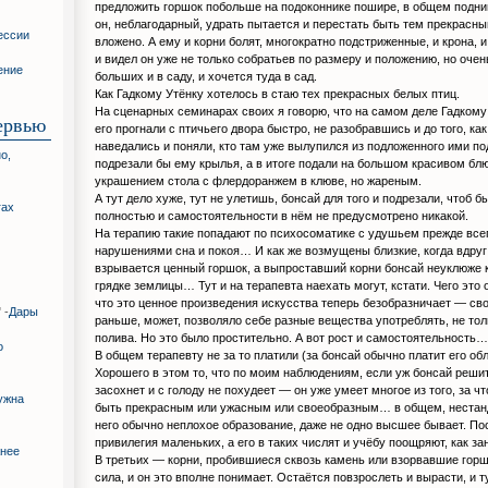
предложить горшок побольше на подоконнике пошире, в общем подн
он, неблагодарный, удрать пытается и перестать быть тем прекрасны
ессии
вложено. А ему и корни болят, многократно подстриженные, и крона, и
и видел он уже не только собратьев по размеру и положению, но очен
ение
больших и в саду, и хочется туда в сад.
Как Гадкому Утёнку хотелось в стаю тех прекрасных белых птиц.
На сценарных семинарах своих я говорю, что на самом деле Гадкому 
ервью
его прогнали с птичьего двора быстро, не разобравшись и до того, как
наведались и поняли, кто там уже вылупился из подложенного ими по
о,
подрезали бы ему крылья, а в итоге подали на большом красивом б
украшением стола с флердоранжем в клюве, но жареным.
А тут дело хуже, тут не улетишь, бонсай для того и подрезали, чтоб
гах
полностью и самостоятельности в нём не предусмотрено никакой.
На терапию такие попадают по психосоматике с удушьем прежде всег
нарушениями сна и покоя… И как же возмущены близкие, когда вдруг
взрывается ценный горшок, а выпроставший корни бонсай неуклюже 
грядке землицы… Тут и на терапевта наехать могут, кстати. Чего это 
что это ценное произведения искусства теперь безобразничает — сво
 -
Дары
раньше, может, позволяло себе разные вещества употреблять, не тол
полива. Но это было простительно. А вот рост и самостоятельность…
о
В общем терапевту не за то платили (за бонсай обычно платит его об
Хорошего в этом то, что по моим наблюдениям, если уж бонсай решит
засохнет и с голоду не похудеет — он уже умеет многое из того, за ч
ужна
быть прекрасным или ужасным или своеобразным… в общем, нестан
него обычно неплохое образование, даже не одно высшее бывает. По
привилегия маленьких, а его в таких числят и учёбу поощряют, как за
жнее
В третьих — корни, пробившиеся сквозь камень или взорвавшие гор
сила, и он это вполне понимает. Остаётся повзрослеть и вырасти, и 