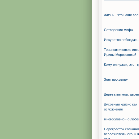
Жизнь - это наше всё
Сотворение мифа
Искуcство побеждать
Терапевтические ист
Ирины Морозовской
Кому он нужен, этот 
Зонг про депру
Дерева вы мои, дерев
Духовный кризис как
осложнение
многословно - о любв
Перекрёсток сознания
бессознательного, и ч