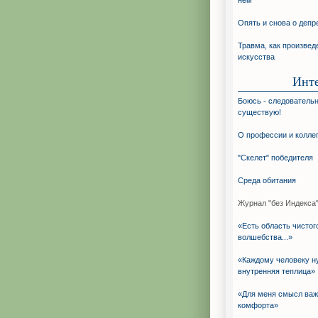
нём
Опять и снова о депр
Травма, как произвед
искусства
Инт
Боюсь - следовательн
существую!
О профессии и колле
"Скелет" победителя
Среда обитания
Журнал "без Индекса"
«Есть область чистог
волшебства...»
«Каждому человеку н
внутренняя теплица»
«Для меня смысл ва
комфорта»