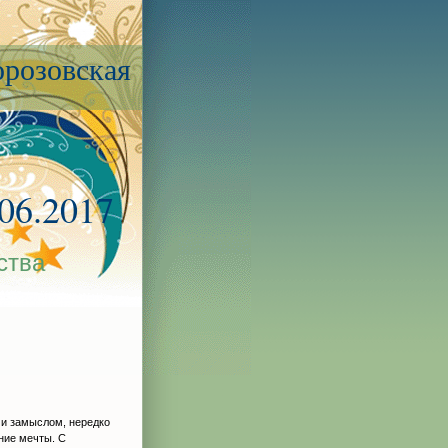
розовская
.06.2017
ства
 и замыслом, нередко
ние мечты. С