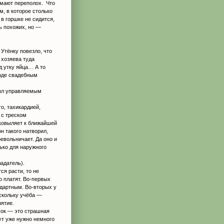
имают переполох. Что
м, в которое столько
 в горшке не сидится,
ь похожих, но —
Утёнку повезло, что
 хозяева туда
д утку яйца… А то
люде свадебным
 был управляемым
о, тахикардией,
 с треском
ковыляет к ближайшей
он такого натворил,
евольничает. Да оно и
ько для наружного
ладатель).
ся расти, то не
то платят. Во-первых
дартным. Во-вторых у
скольку учёба —
нятие.
шок — это страшная
тут уже нужно немного