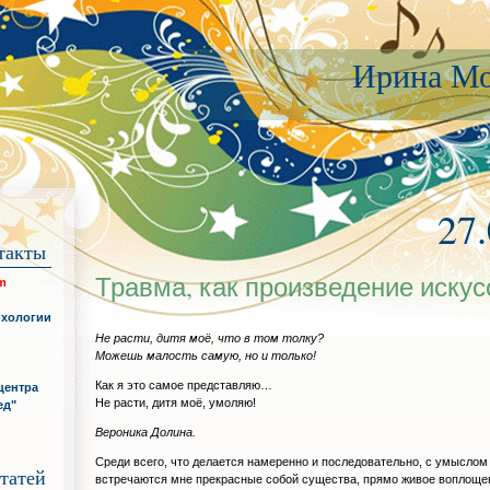
Ирина Мо
27
такты
Травма, как произведение искус
om
ихологии
Не расти, дитя моё, что в том толку?
Можешь малость самую, но и только!
Как я это самое представляю…
центра
Не расти, дитя моё, умоляю!
ед"
Вероника Долина.
Среди всего, что делается намеренно и последовательно, с умыслом
татей
встречаются мне прекрасные собой существа, прямо живое воплоще