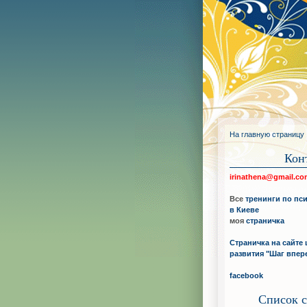
На главную страницу
Кон
irinathena@gmail.c
Все
тренинги по пс
в Киеве
моя
страничка
Страничка на сайте 
развития "Шаг впер
facebook
Список с