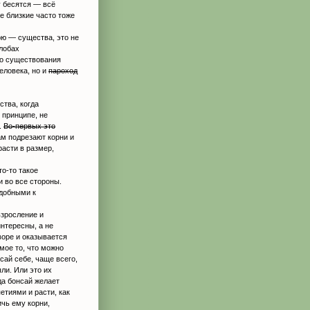
у бесятся — всё
е близкие часто тоже
рю — существа, это не
алобах
го существования
еловека, но и
пароход
ства, когда
 принципе, не
.
Во-первых это
м подрезают корни и
расти в размер,
то-то такое
и во все стороны.
добными к
взросление и
нтересны, а не
дворе и оказывается
мое то, что можно
сай себе, чаще всего,
ли. Или это их
да бонсай желает
етиями и расти, как
ичь ему корни,