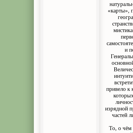
натураль
«карты», 
геогр
странств
мистика
перв
самостояте
и п
Генеральн
основной
Величес
интуити
встрети
привело к 
которых
личнос
изрядной п
частей л
То, о чём