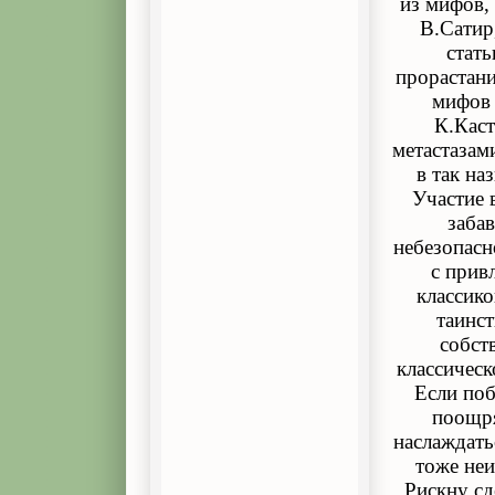
из мифов,
В.Сатир
стать
прорастани
мифов 
К.Каст
метастазам
в так на
Участие 
забав
небезопасн
с прив
классико
таинс
собст
классическ
Если поб
поощря
наслаждать
тоже неи
Рискну сд