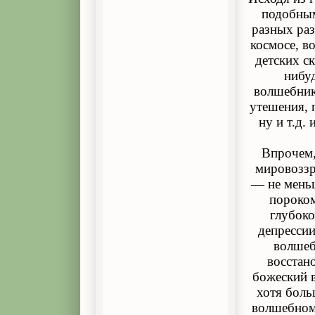
подобным
разных раз
космосе, в
детских с
нибу
волшебник
утешения, 
ну и т.д.
Впрочем,
мировоззр
— не меньш
пороком
глубоко
депрессии
волшеб
восстано
божеский в
хотя боль
волшебном