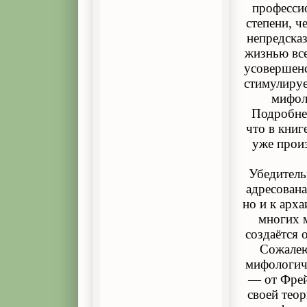
профессио
степени, ч
непредска
жизнью все
усовершенс
стимулируе
мифол
Подробнее
что в книг
уже прои
Убедитель
адресована
но и к арх
многих 
создаётся 
Сожалею
мифологич
— от Фрей
своей тео