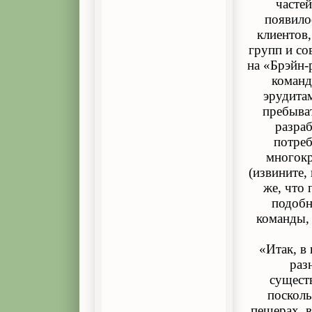
часте
появило
клиентов
групп и с
на «Брэйн-
команд
эрудита
пребыва
разра
потреб
многокр
(извините,
же, что 
подобн
команды, 
«Итак, в
раз
существ
посколь
пещерах, 