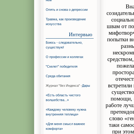
нём
Вна
Опять и снова о депрессии
созидатель
социальн
Травма, как произведение
искусства
швам от по
мифотворч
Интервью
попытки в
Боюсь - следовательно,
разны
существую!
нескромн
О профессии и коллегах
средством
пожела
"Скелет" победителя
простора
Среда обитания
отечес
встретили 
Журнал "без Индекса" -
Дары
существо
«Есть область чистого
помощи, о
волшебства...»
работе лучш
«Каждому человеку нужна
претендов
внутренняя теплица»
слово «ге
таки само
«Для меня смысл важнее
комфорта»
при этом