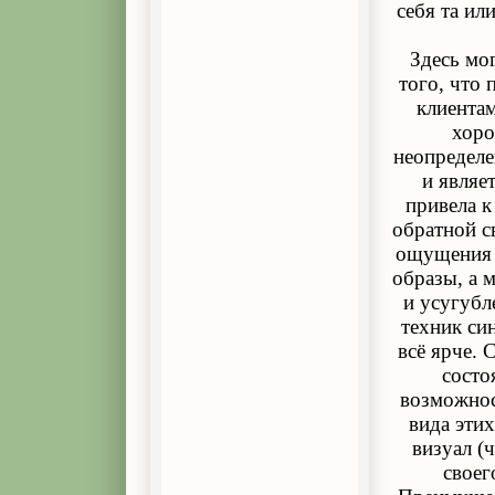
себя та ил
Здесь мо
того, что 
клиента
хоро
неопределе
и являе
привела к
обратной с
ощущения и
образы, а 
и усугубл
техник си
всё ярче. 
состо
возможнос
вида эти
визуал (
своег