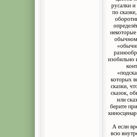
русалки и
по сказке
оборотни
определё
некоторые 
обычном 
«обычны
разнообр
изобильно 
конт
«подска
которых вы
сказки, чт
сказок, об
или ска
берите пр
киносценар
А если вр
всю внутр