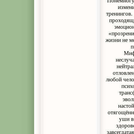
Понемногу 
измени
тренингов. 
проходящи
эмоцион
«прозрени
жизни не м
п
Миф
неслуча
нейтра
отловле
любой чело
псих
транс
эвол
настой
отягощённ
уши в
здоров
завсегдата