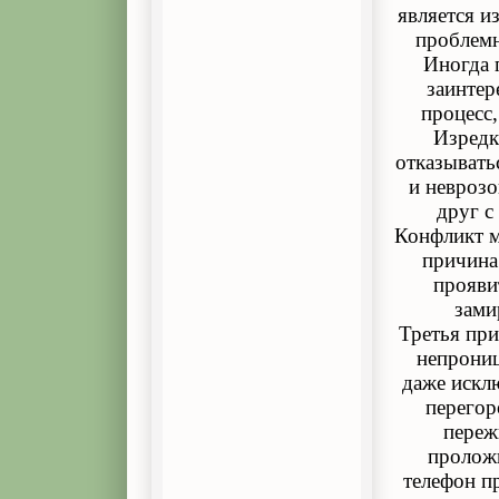
является и
проблемн
Иногда 
заинтер
процесс,
Изредк
отказывать
и неврозо
друг с
Конфликт м
причина
прояви
зами
Третья при
непрониц
даже искл
перегор
переж
проложи
телефон п