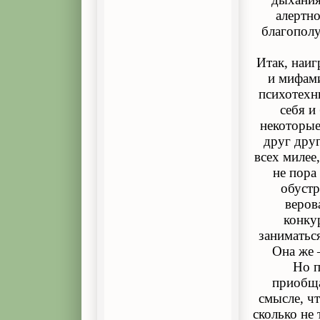
алертн
благополу
Итак, наи
и мифами
психотехн
себя и
некоторые
друг друг
всех милее,
не пора
обустр
веров
конку
заниматьс
Она же 
Но п
приобща
смысле, чт
сколько не 