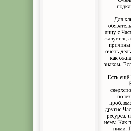
подкл
Для кл
обязатель
лицу с Час
жалуется, а
причины 
очень дель
как ожид
знаком. Ес
Есть ещё 
сверхспо
полез
проблемо
другие Ча
ресурса, 
нему. Как 
ними. 