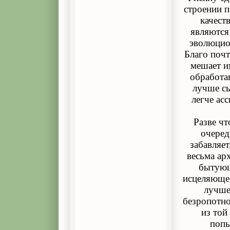
строении п
качест
являются
эволюцио
Благо почт
мешает и
обработа
лучше с
легче ас
Разве чт
очеред
забавляет
весьма ар
бытующ
исцеляющее
лучше
безропотно
из той
попы