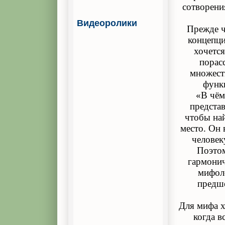
сотворени
Видеоролики
Прежде ч
концепци
хочется
порас
множеств
функ
«В чём
предста
чтобы най
место. Он 
человек
Поэтом
гармонич
мифол
предше
Для мифа х
когда в