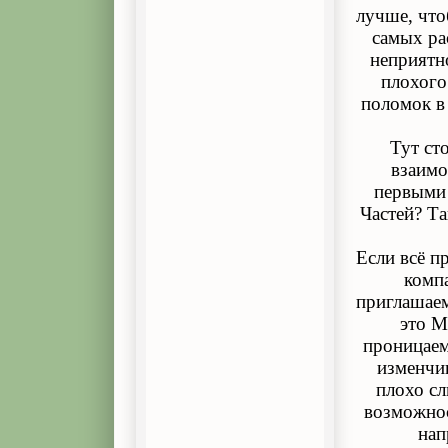
лучше, что
самых ра
неприятн
плохого
поломок в
Тут ст
взаимо
первыми 
Частей? Та
Если всё 
комп
приглашаем
это М
проницаема
изменчив
плохо с
возможнос
нап