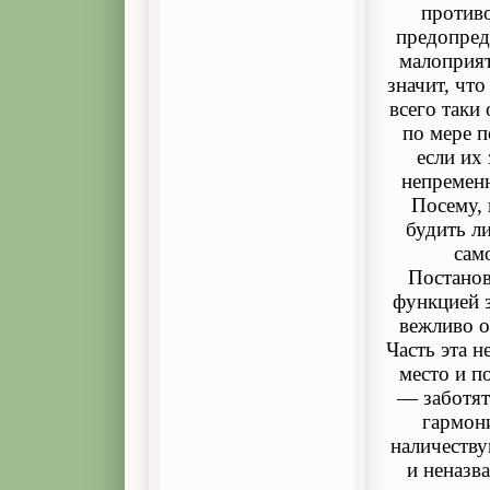
противо
предопред
малоприят
значит, чт
всего таки
по мере п
если их
непременн
Посему, 
будить л
сам
Постанов
функцией з
вежливо о
Часть эта н
место и п
— заботят
гармони
наличеству
и неназв