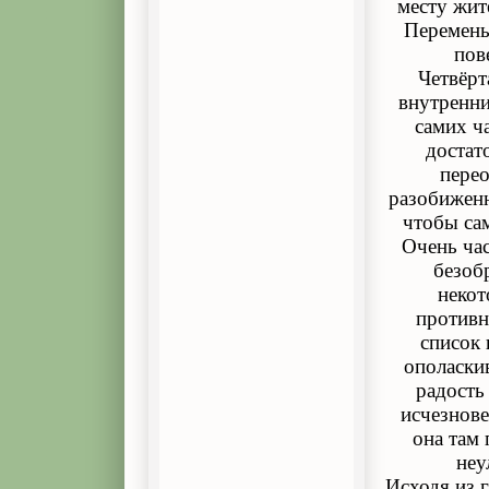
месту жит
Перемены
пов
Четвёрт
внутренни
самих ч
достат
пере
разобиженн
чтобы са
Очень час
безоб
некот
противн
список 
ополаски
радость
исчезнове
она там 
неу
Исходя из 