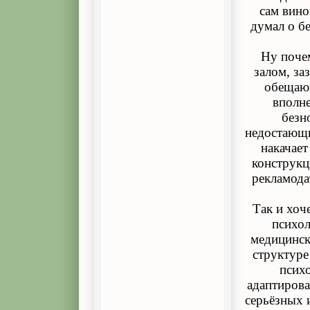
сам вино
думал о бе
Ну почем
залом, за
обещающ
вполне
безн
недостающи
накачает
конструкц
рекламода
Так и хоч
психол
медицинск
структуре
психо
адаптиров
серьёзных 