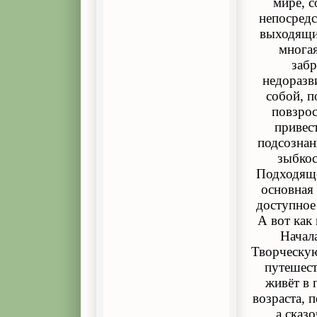
мире, 
непосредс
выходящий
многая
забр
недоразв
собой, п
повзрос
привес
подсознан
зыбкос
Подходяще
основная 
доступное 
А вот как 
Начала
Творческую
путешест
живёт в 
возраста, 
а сказ