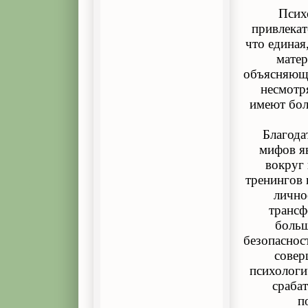
Псих
привлекат
что единая
матер
объясняющи
несмотр
имеют бол
Благода
мифов я
вокруг 
тренингов 
лично
трансф
больш
безопасност
совер
психологи
сраба
п