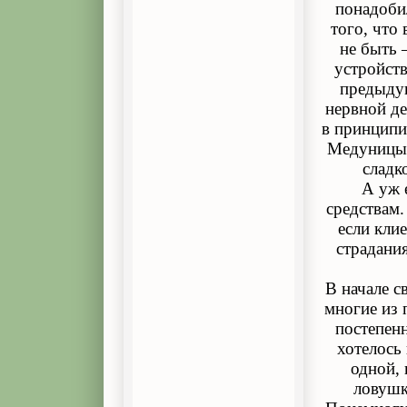
понадоби
того, что
не быть 
устройств
предыдущ
нервной де
в принципи
Медуницы 
сладк
А уж 
средствам.
если кли
страдани
В начале с
многие из 
постепен
хотелось 
одной, 
ловушк