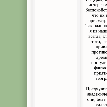
интересо
беспокойст
что их 
присматр
Так начина
я из наш
всегда; г
того, ч
привл
противо
древн
постул
фантас
приятн
геогр
Предчувст
академиче
они, без 
сил э