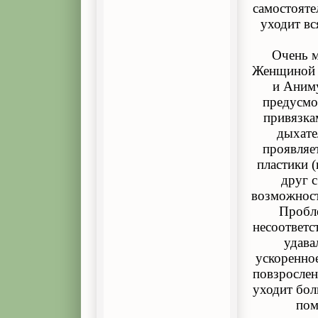
самостояте
уходит вс
Очень м
Женщиной 
и Аниму
предусмот
привязка
дыхате
проявляе
пластики 
друг с
возможност
Пробл
несоответс
удава
ускоренное
повзрослен
уходит бол
пом