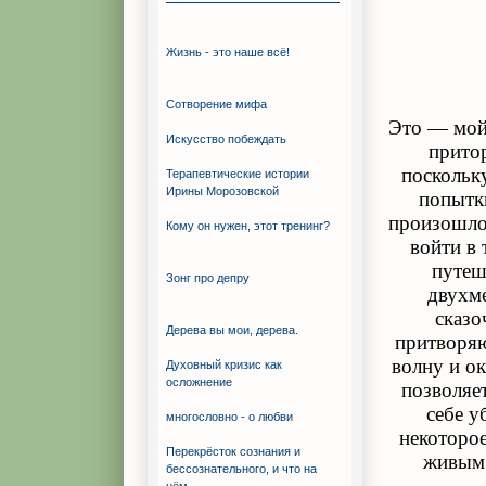
Жизнь - это наше всё!
Сотворение мифа
Это — мой 
Искуcство побеждать
прито
поскольк
Терапевтические истории
Ирины Морозовской
попытки
произошло 
Кому он нужен, этот тренинг?
войти в 
путеш
Зонг про депру
двухме
сказо
Дерева вы мои, дерева.
притворяю
волну и ок
Духовный кризис как
осложнение
позволяет
себе у
многословно - о любви
некоторое
Перекрёсток сознания и
живым 
бессознательного, и что на