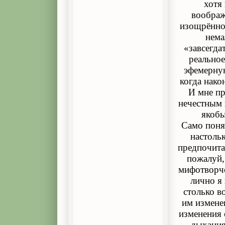
хотя
воображ
изощрённос
нема
«завсегда
реальное
эфемерную
когда нако
И мне пр
нечестным 
якобы
Само понят
настоль
предпочита
пожалуй,
мифотворче
лично я
столько 
им измене
изменения 
дыхания