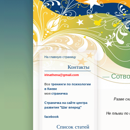
На главную страницу
Контакты
— Сотво
irinathena@gmail.com
Все
тренинги по психологии
в Киеве
моя
страничка
Разве ск
Страничка на сайте центра
развития "Шаг вперед"
Не плыви по
facebook
Список статей