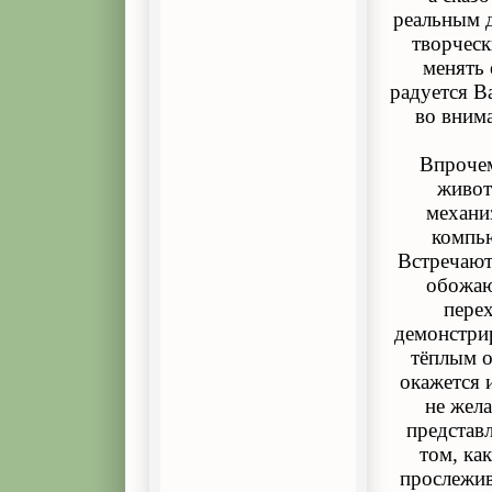
реальным д
творчес
менять 
радуется В
во вним
Впрочем
живот
механи
компью
Встречают
обожаю
пере
демонстри
тёплым о
окажется 
не жела
представ
том, ка
прослежив