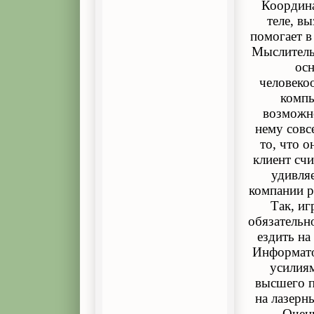
Координа
теле, в
помогает в
Мыслитель
осн
человекоо
компь
возможно
нему совс
то, что о
клиент сч
удивля
компании р
Так, иг
обязательн
ездить на
Информато
усилиям
высшего п
на лазерны
Очень