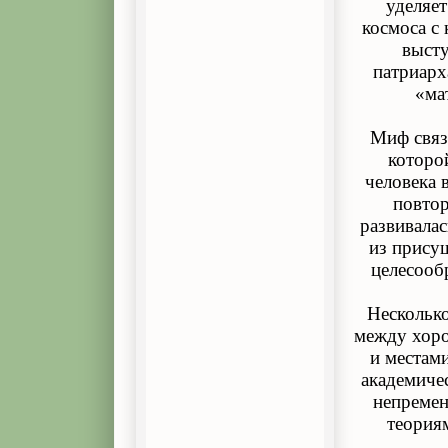
уделяе
космоса с
высту
патриарх
«ма
Миф связа
которо
человека 
повтор
развивалас
из прису
целесооб
Несколько
между хор
и местам
академиче
непремен
теориям