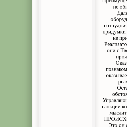
Преимущес
не об
Дал
оборуд
сотруднич
придумки 
не при
Реализат
они с Тв
проя
Оказ
познаком
оказывае
реа
Оста
обсто
Управляющ
санкции ко
мыслит
ПРОИСХОД
Это он 