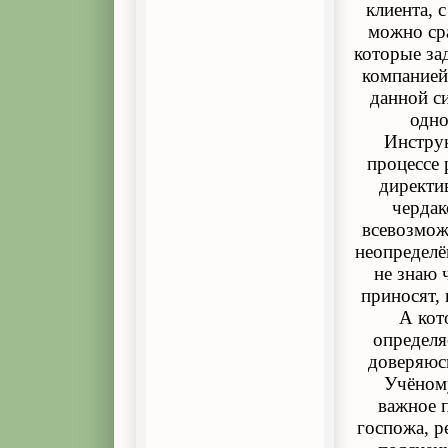
клиента, 
можно сра
которые за
компанией
данной с
одно
Инструк
процессе 
директи
чердак
всевозмож
неопределё
не знаю ч
приносят, 
А кот
определя
доверяюс
Учёному
важное 
госпожа, р