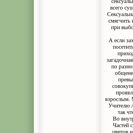
сексуаль
всего су
Сексуальна
смягчить 
при выбо
А если за
посетить
прихо
загадочная
по разно
общени
превы
совокупн
проявл
взрослым. 
Учителю л
так чт
Во внут
Частей 
цветов и