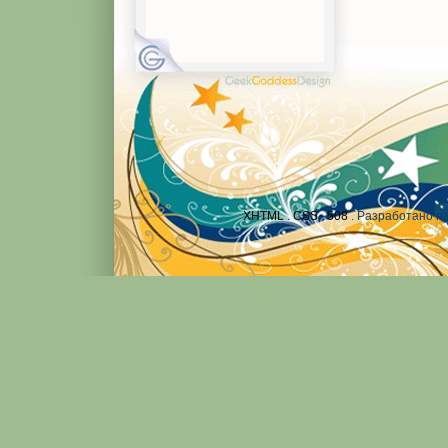
XHTML
.
CSS
.
508
. Разработано н