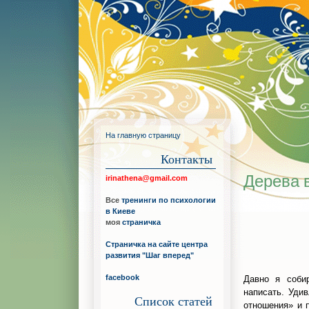
На главную страницу
Контакты
Дерева 
irinathena@gmail.com
Все
тренинги по психологии
в Киеве
моя
страничка
Страничка на сайте центра
развития "Шаг вперед"
facebook
Давно я соби
написать. Уди
Список статей
отношения» и п