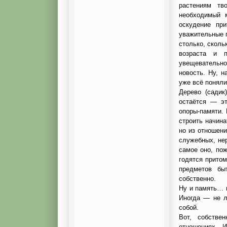
растениям тв
необходимый м
оскудение пр
уважительные 
столько, скольк
возраста и 
увещевательно
новость. Ну, 
уже всё поняли
Дерево (садик)
остаётся — эт
опоры-памяти. 
строить начина
но из отношени
служебных, нер
самое оно, пож
годятся притом
предметов бы
собственно.
Ну и память… и
Иногда — не л
собой.
Вот, собстве
отношениях. И