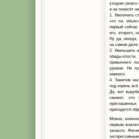
уходом своего м
и не понесёт н
1. Увеличить с
что ли, объяс
первый сейчас 
его, второго, 
Ну да, иногда,
на самом деле.
2. Уменьшить и
обиды-злости, 
привычного по
урожая. Не лу
немного.
4. Заметив зах
под корень всё
Да, вот выруби
сможет, это
приглашенных 
приходится об
Можно, конечно
первым вначале
зачахло. Фигн
экспрессивны