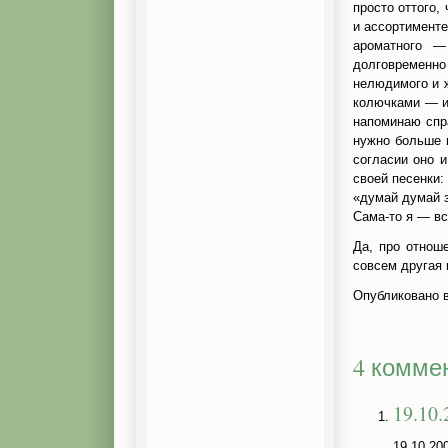
просто оттого,
и ассортименте
ароматного —
долговременно
нелюдимого и ж
колючками — и
напоминаю спр
нужно больше 
согласии оно и
своей песенки:
«думай думай з
Сама-то я — вс
Да, про отнош
совсем другая 
Опубликовано 
4 комме
19.10
19.10.20