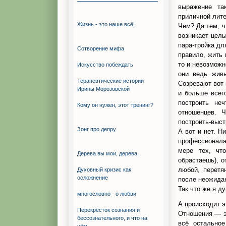
выражение та
приличной лите
Жизнь - это наше всё!
Чем? Да тем, ч
возникает целы
пара-тройка дл
Сотворение мифа
правило, жить 
то и невозможн
Искуcство побеждать
они ведь живы
Терапевтические истории
Созревают вот 
Ирины Морозовской
и больше всег
построить не
Кому он нужен, этот тренинг?
отношенцев. 
построить-выст
Зонг про депру
А вот и нет. Н
профессионалам
мере тех, чт
Дерева вы мои, дерева.
обрастаешь), о
любой, перетя
Духовный кризис как
осложнение
после неожида
Так что же я д
многословно - о любви
А происходит э
Перекрёсток сознания и
Отношения — эт
бессознательного, и что на
всё остальное