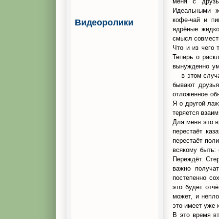
меня с друзь
Идеальными ж
кофе-чай и пи
Видеоролики
ядрёные жидко
смысл совместн
Что и из чего
Теперь о раскл
вынужденно ум
— в этом случа
бывают друзья
отложенное обн
Я о другой лаж
теряется взаим
Для меня это в
перестаёт каз
перестаёт поли
всякому быть: 
Переждёт. Стер
важно получат
постепенно со
это будет отч
может, и непл
это имеет уже 
В это время в