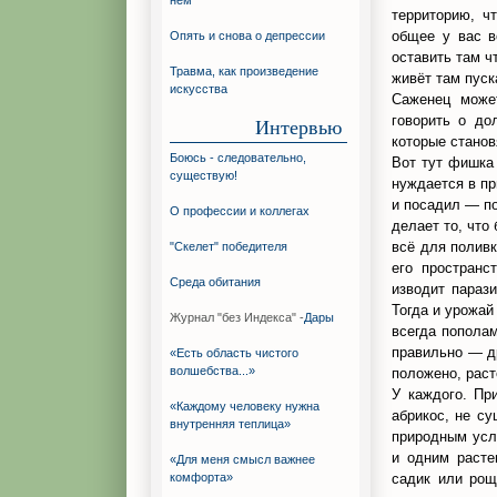
нём
территорию, ч
общее у вас в
Опять и снова о депрессии
оставить там ч
Травма, как произведение
живёт там пуск
искусства
Саженец може
говорить о до
Интервью
которые станов
Боюсь - следовательно,
Вот тут фишка 
существую!
нуждается в пр
и посадил — по
О профессии и коллегах
делает то, что
всё для поливк
"Скелет" победителя
его пространс
Среда обитания
изводит парази
Тогда и урожай
Журнал "без Индекса" -
Дары
всегда пополам
правильно — др
«Есть область чистого
волшебства...»
положено, раст
У каждого. Пр
«Каждому человеку нужна
абрикос, не су
внутренняя теплица»
природным усл
и одним расте
«Для меня смысл важнее
садик или рощ
комфорта»