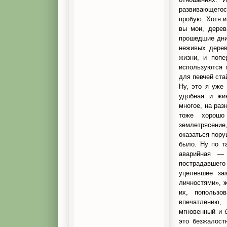
развивающегося
пробую. Хотя и
вы мои, дерев
прошедшие дни
неживых дерев
жизни, и поп
используются 
для певчей ста
Ну, это я уже
удобная и жи
многое, на раз
тоже хорошо
землетрясение
оказаться пору
было. Ну по т
аварийная — 
пострадавшего
уцелевшее за
личностями», 
их, попользо
впечатлению, 
мгновенный и б
это безжалост