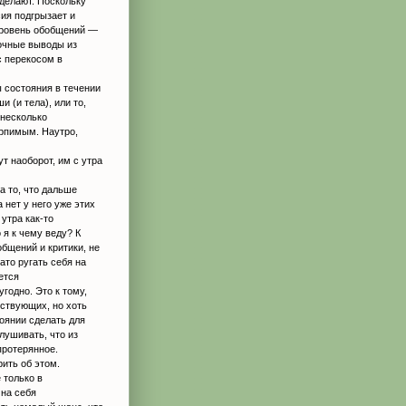
 делают. Поскольку
сия подгрызает и
уровень обобщений —
точные выводы из
с перекосом в
 состояния в течении
 (и тела), или то,
 несколько
ерпимым. Наутро,
т наоборот, им с утра
а то, что дальше
а нет у него уже этих
 утра как-то
 я к чему веду? К
бщений и критики, не
ато ругать себя на
ется
годно. Это к тому,
вствующих, но хоть
тоянии сделать для
лушивать, что из
протерянное.
ить об этом.
 только в
 на себя