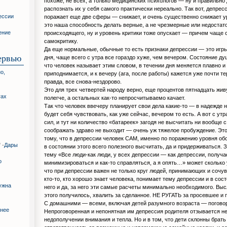
похоже, не всех, а только медицинских психологов — ну и правильно
распознать их у себя самого практически нереально. Так вот, депрес
ессии
поражает еще две сферы — снижает, и очень существенно снижает 
это наша способность делать верные, а не чрезмерные или недоста
ение
происходящего, ну и уровень критики тоже опускает — причем чаще 
самокритику.
Да еще нормальные, обычные то есть признаки депрессии — это игры
ервью
дня, чаще всего с утра все гораздо хуже, чем вечером. Состояние души
что человек называет этим словом, в течении дня меняется плавно и
о,
приподнимается, и к вечеру (ага, после работы) кажется уже почти т
правда, все снова-нездорово.
Это для трех четвертей народу верно, еще процентов пятнадцать живу
гах
полегче, а остальных как-то непросчитываемо качает.
Так что человек ввечеру планирует свои дела какие-то — в надежде н
будет себя чувствовать, как уже сейчас, вечером то есть. А вот с утр
сил, и тут ни количество «батареек» загодя не высчитать ни вообще с
соображать здраво не выходит — очень уж тяжелое пробуждение. Это
тому, что в депрессии человек САМ, именно по поражению уровня обо
 -
Дары
в состоянии этого всего полезного высчитать, да и придерживаться. З
тему «Все люди-как люди, у всех депрессии — как депрессии, получа
о
минимизироваться и как-то справляться, а я опять…» может сколько у
что при депрессии важен не только круг людей, принимающих и сочу
кто-то, кто хорошо знает человека, понимает тему депрессии и в сос
ужна
него и да, за него эти самые расчеты минимально необходимого. Выс
этого получилось, хвалить за сделанное. НЕ РУГАТЬ за просевшее и 
С домашними — всеми, включая детей разумного возраста — поговор
жнее
Непроговоренная и непонятная им депрессия родителя отзывается не
недополучении внимания и тепла. Но и в том, что дети склонны брать