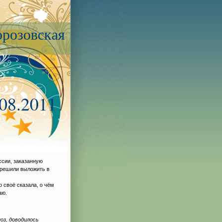
розовская
.08.2011
ссии, заказанную
зрешили выложить в
о своё сказала, о чём
аю.
оз, доводилось