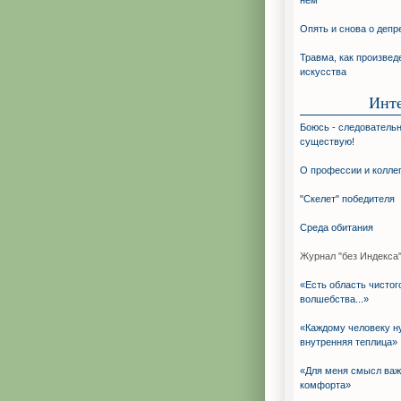
нём
Опять и снова о депр
Травма, как произвед
искусства
Инт
Боюсь - следовательн
существую!
О профессии и колле
"Скелет" победителя
Среда обитания
Журнал "без Индекса"
«Есть область чистог
волшебства...»
«Каждому человеку н
внутренняя теплица»
«Для меня смысл ва
комфорта»