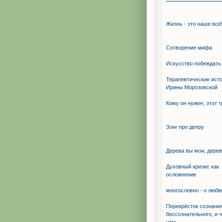
Жизнь - это наше всё
Сотворение мифа
Искуcство побеждать
Терапевтические ист
Ирины Морозовской
Кому он нужен, этот 
Зонг про депру
Дерева вы мои, дерев
Духовный кризис как
осложнение
многословно - о любв
Перекрёсток сознания
бессознательного, и ч