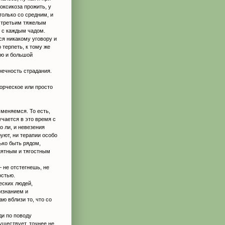
оксикоза прожить, у
только со средним, и
, третьим тяжелым
 с каждым чадом.
ся никакому уговору и
 терпеть, к тому же
ью и большой
нечность страдания.
ворческое или просто
меняемся. То есть,
чается в это время с
о ли, и невезения
уют, ни терапии особо
лько быть рядом,
онятным и тягостным
– не отстегнешь, не
остью.
еских людей,
изнанием и
ю вблизи то, что со
ди по поводу
уществует, точнее не