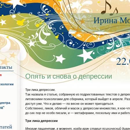
Ирина Мо
22
такты
Опять и снова о депрессии
om
ихологии
Три лика депрессии.
Так назвала я статью, собранную из подрихтованных текстов о депре
литовскими психологами для сборника, который выйдет в апреле. Ра
центра
доступ уже. Что и делаю — по весне он может пригодиться.
ед"
Собственно, ликов, обличий и масок у депрессии множество, я кое-чт
до сих пор не особо писали, и — метафорами, поскольку ими и работ
Три лика депрессии
татей
Многим пациентам, в момент, когда врач ставил психический диагн