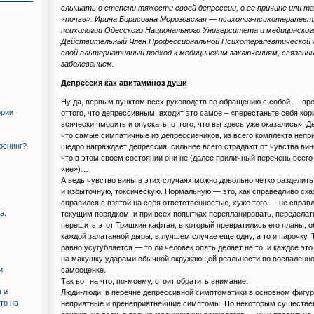
слышать о степени тяжести своей депрессии, о ее причине или т
«почве». Ирина Борисовна Морозовская — психолог-психотерапевт
психологии Одесского Национального Университета и медицинског
!
Действительный Член Профессиональной Психотерапевтической 
свой альтернативный подход к медицинским заключениям, связанн
заболеванием.
Депрессия как авитаминоз души
Ну да, первым пунктом всех руководств по обращению с собой — в
ории
оттого, что депрессивным, входит это самое – «перестаньте себя кор
всячески чморить и опускать, оттого, что вы здесь уже оказались». Д
что самые симпатичные из депрессивников, из всего комплекта непр
тренинг?
щедро награждает депрессия, сильнее всего страдают от чувства вины
что в этом своем состоянии они не (далее приличный перечень всего 
«не»)…
А ведь чувство вины в этих случаях можно довольно четко разделит
и избыточную, токсическую. Нормальную — это, как справедливо сказ
справился с взятой на себя ответственностью, хуже того — не справ
а.
текущим порядком, и при всех попытках перепланировать, переделат
перешить этот Тришкин кафтан, в который превратились его планы, 
каждой залатанной дыры, в лучшем случае еще одну, а то и парочку. 
равно усугубляется — то ли человек опять делает не то, и каждое это
на макушку ударами обычной окружающей реальности по воспаленн
и
самооценке.
Так вот на что, по-моему, стоит обратить внимание:
 и
Люди-люди, в перечне депрессивной симптоматики в основном фигу
то на
неприятные и пренеприятнейшие симптомы. Но некоторым существе