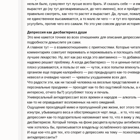
нельзя было, суккулент тут лусше всего брать. И сказать себе — и ем
вырастет до (ну тут договариваешься, до чего именно), все и пройде
правильно смотреть, как что-то растет и вырастает. Да, лучше, пожал
не единственное высаживается, а то мало ли чего — и тут его пропаж
усугубить, против чего его сажали. Но это уже совсем другая истори
Депрессия как дисбактериоз души
Это мне кажется точнее во всех отношениях для описания депресси
подробности домыслите уж сами.
А главное тут — о взаимоотношениях с приятностями. Которые читате
комментариях советуют переживать и пережевывать и поглощать поб
лучшее лекарство. Ну, вот как раз когда это авитаминоз — то добавк
надежно решает проблему. А когда дисбактериоз — то и ценные-пита
плохо усваиваются, и пользы от них — чуток, и все попытки впихнут
организм еще порцию калорийного — раз предыдущего как-то очевидн
невесел и очевидно чахнет — чреваты ухудшением всех дел.
Что радости эти, как ни таскай человека на веселые представления и
персональные праздники — проходят как-то без ощутимой пользы, а н
интересно, отчего бы?) усугубляют тоску и печаль.
Универсальный антидепрессант всех времен и народов — алкоголь —
как-то не оправдывает возложенных на него ожиданий.
Ощущение проходящей мимо и пропущенной уже жизни, вот этого тя
изнутри, убывающего веса и обостряющихся черт лица… и то, что н
депрессии» как-то подозрительно напоминает мне то, что я вижу у л
дисбактериозе. Который теперь на фоне расцвета культуры антибиот
чем хотелось бы, прописывается владельцу ослабленного организма.
И еще кое-что для тех, кто спорит о депрессиях на тему — психотера
антидепрессанты?