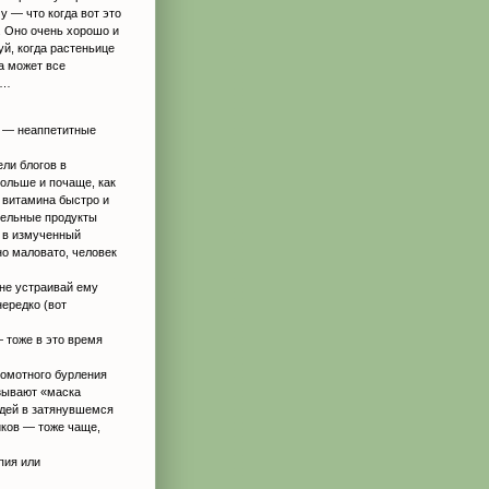
у — что когда вот это
т. Оно очень хорошо и
уй, когда растеньице
а может все
я…
и — неаппетитные
ли блогов в
ольше и почаще, как
а витамина быстро и
тельные продукты
ь в измученный
о маловато, человек
 не устраивай ему
ередко (вот
 тоже в это время
гомотного бурления
азывают «маска
юдей в затянувшемся
иков — тоже чаще,
пия или