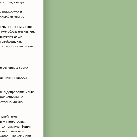
р о том, что для
о количество и
лаемой жизни. А
мочь ноотропы и еще
тоже обязательны, как
движение души,
 свободы, как
гкости, выносимой уже
овседневных своих
причины и природу
не в депрессиях чаще
аже кавычки не
 которые можно и
нской тоже.
ь – у некоторых,
тся токсикоз. Тошнит
ловек – вялым и
алось, ну как и при