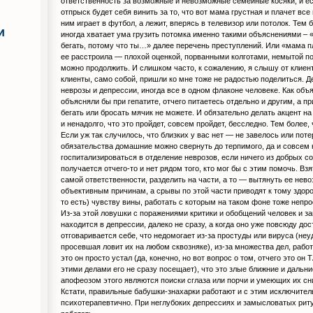
ответственность за возможные и невозможные семейные косяки, и е
отпрыск будет себя винить за то, что вот мама грустная и плачет все
ним играет в футбол, а лежит, вперясь в телевизор или потолок. Тем 
и
иногда хватает ума грузить потомка именно такими объяснениями – «
бегать, потому что ты…» далее перечень преступлений. Или «мама пла
ее расстроила — плохой оценкой, порванными колготами, немытой 
можно продолжить. И слишком часто, к сожалению, я слышу от клиен
клиенты, само собой, пришли ко мне тоже не радостью поделиться. Д
неврозы и депрессии, иногда все в одном флаконе человеке. Как объ
объясняли бы при гепатите, отчего питаетесь отдельно и другим, а п
бегать или бросать мячик не можете. И обязательно делать акцент на
и ненадолго, что это пройдет, совсем пройдет, бесследно. Тем более, ч
Если уж так случилось, что близких у вас нет — не завелось или пот
обязательства домашние можно свернуть до терпимого, да и совсем
госпитализироваться в отделение неврозов, если ничего из добрых с
получается отчего-то и нет рядом того, кто мог бы с этим помочь. Взя
самой ответственности, разделить на части, а то — вытянуть ее нев
объективным причинам, а срывы по этой части приводят к тому здор
то есть) чувству вины, работать с которым на таком фоне тоже непро
Из-за этой ловушки с поражениями критики и обобщений человек и за
находится в депрессии, далеко не сразу, а когда оно уже повсюду дос
отговаривается себе, что недомогает из-за простуды или вируса (не
просевшая ловит их на любом сквозняке), из-за множества дел, работ
это он просто устал (да, конечно, но вот вопрос о том, отчего это он
этими делами его не сразу посещает), что это злые ближние и дальн
апофеозом этого являются поиски сглаза или порчи и умеющих их с
Кстати, правильные бабушки-знахарки работают и с этим исключител
психотерапевтично. При неглубоких депрессиях и замысловатых рит