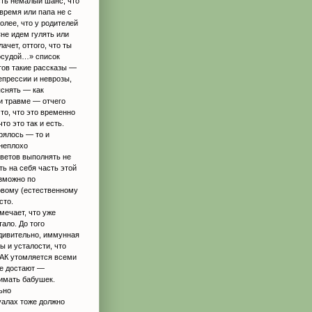
сть немалый шанс, что
 время или папа не с
более, что у родителей
не идем гулять или
чет, оттого, что ты
посудой…» список
тов такие рассказы —
епрессии и неврозы,
яснять — как
ри травме — отчего
 то, что это временно
то это так и есть.
ерялось — то и
 неплохо
оветов выполнять не
ть на себя часть этой
озможно по
овому (естественному
сто.
мечает, что уже
тало. До того
удивительно, иммунная
ы и усталости, что
 ТАК утомляется всеми
ие достают —
нимать бабушек.
ьно
уалах тоже должно