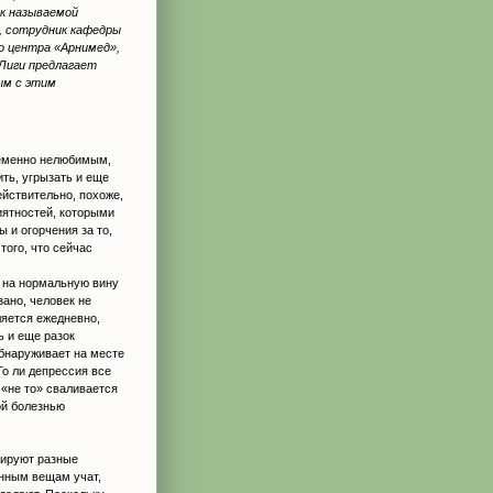
ак называемой
, сотрудник кафедры
о центра «Арнимед»,
Лиги предлагает
ым с этим
ременно нелюбимым,
ить, угрызать и еще
ействительно, похоже,
иятностей, которыми
 и огорчения за то,
того, что сейчас
ь на нормальную вину
ано, человек не
ляется ежедневно,
ь и еще разок
обнаруживает на месте
То ли депрессия все
 «не то» сваливается
ой болезнью
рируют разные
нным вещам учат,