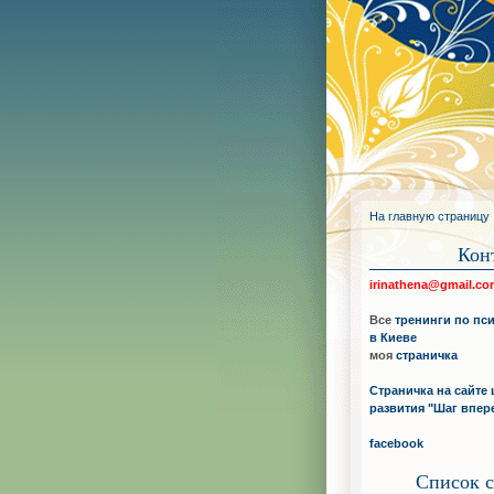
На главную страницу
Кон
irinathena@gmail.c
Все
тренинги по пс
в Киеве
моя
страничка
Страничка на сайте 
развития "Шаг впер
facebook
Список с