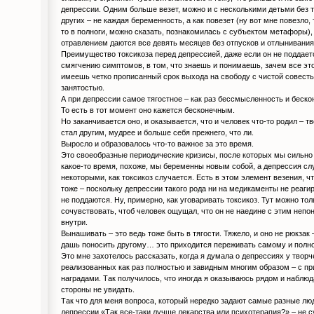
депрессии. Одним больше везет, можно и с несколькими детьми без т
других – не каждая беременность, а как повезет (ну вот мне повезло, 
то в полноги, можно сказать, познакомилась с субъектом метафоры)
отравлением даются все девять месяцев без отпусков и отлынивания
Преимущество токсикоза перед депрессией, даже если он не поддает
смягчению симптомов, в том, что знаешь и понимаешь, зачем все это
имеешь четко прописанный срок выхода на свободу с чистой совест
занятостью.
А при депрессии самое тягостное – как раз бессмысленность и беско
То есть в тот момент оно кажется бесконечным.
Но заканчивается оно, и оказывается, что и человек что-то родил – т
стал другим, мудрее и больше себя прежнего, что ли.
Выросло и образовалось что-то важное за это время.
Это своеобразные периодические кризисы, после которых мы сильно 
какое-то время, похоже, мы беременны новым собой, а депрессия слу
некоторыми, как токсикоз случается. Есть в этом элемент везения, чт
тоже – поскольку депрессии такого рода ни на медикаменты не реагир
не поддаются. Ну, примерно, как уговаривать токсикоз. Тут можно то
сочувствовать, чтоб человек ощущал, что он не наедине с этим неп
внутри.
Вынашивать – это ведь тоже быть в тягости. Тяжело, и оно не рюкзак 
дашь поносить другому… это приходится переживать самому и полн
Это мне захотелось рассказать, когда я думала о депрессиях у творч
реализованных как раз полностью и завидным многим образом – с пр
наградами. Так получилось, что иногда я оказываюсь рядом и наблюда
стороны не увидать.
Так что для меня вопроса, который нередко задают самые разные лю
депрессии «Так все-таки лучше лекарства или психотерапия?» – не с