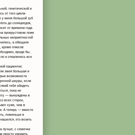
ной, генетической и
ь от того цикла-
е у меня большой зуб
лоть до солнцеедов,
исит от времени года
 на прокрустовом ложе
ельных неприятностей
лучилось, а обещали
м, кроме плюсов
обходимо, вроде бы,
хло и отвалилось все
ной пациентке:
или змея большая и
тарые возможности
прочной шкуры, если
сякий тебя обидеть
еться, пока не
аботу — вынуждены в
со всех сторон,
ают хуже, чем в
и. А теперь — вместе
ить, поменьше в
 нашелся, кто возить
а лучше, с семечки
ак просто уморить