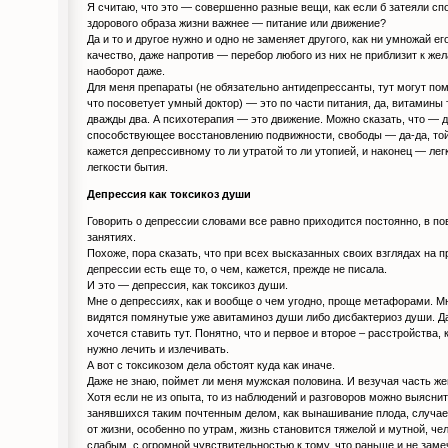
Я считаю, что это — совершенно разные вещи, как если б затеяли спо
здорового образа жизни важнее — питание или движение?
Да и то и другое нужно и одно не заменяет другого, как ни умножай ег
качество, даже напротив — перебор любого из них не приблизит к же
наоборот даже.
Для меня препараты (не обязательно антидепрессанты, тут могут по
что посоветует умный доктор) — это по части питания, да, витамины 
дважды два. А психотерапия — это движение. Можно сказать, что — 
способствующее восстановлению подвижности, свободы — да-да, той
кажется депрессивному то ли утратой то ли утопией, и наконец — ле
легкости бытия.
Депрессия как токсикоз души
Говорить о депрессии словами все равно приходится постоянно, в п
занятиях.
Похоже, пора сказать, что при всех высказанных своих взглядах на 
депрессии есть еще то, о чем, кажется, прежде не писала.
И это — депрессия, как токсикоз души.
Мне о депрессиях, как и вообще о чем угодно, проще метафорами. М
видятся помянутые уже авитаминоз души либо дисбактериоз души. Д
хочется ставить тут. Понятно, что и первое и второе – расстройства,
нужно лечить и излечивать.
А вот с токсикозом дела обстоят куда как иначе.
Даже не знаю, поймет ли меня мужская половина. И везучая часть же
Хотя если не из опыта, то из наблюдений и разговоров можно выяснит
занявшихся таким почтенным делом, как вынашивание плода, случае
от жизни, особенно по утрам, жизнь становится тяжелой и мутной, че
слабым, с огромной чувствительностью к тому, что раньше и не замеч