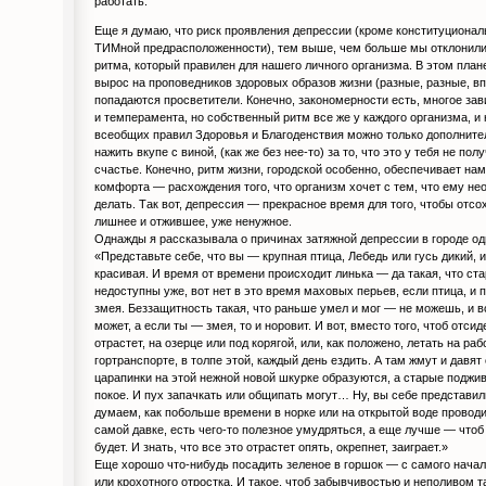
работать.
Еще я думаю, что риск проявления депрессии (кроме конституциональ
ТИМной предрасположенности), тем выше, чем больше мы отклонилис
ритма, который правилен для нашего личного организма. В этом план
вырос на проповедников здоровых образов жизни (разные, разные, вп
попадаются просветители. Конечно, закономерности есть, многое зав
и темперамента, но собственный ритм все же у каждого организма, и
всеобщих правил Здоровья и Благоденствия можно только дополнит
нажить вкупе с виной, (как же без нее-то) за то, что это у тебя не по
счастье. Конечно, ритм жизни, городской особенно, обеспечивает на
комфорта — расхождения того, что организм хочет с тем, что ему не
делать. Так вот, депрессия — прекрасное время для того, чтобы отсо
лишнее и отжившее, уже ненужное.
Однажды я рассказывала о причинах затяжной депрессии в городе од
«Представьте себе, что вы — крупная птица, Лебедь или гусь дикий, 
красивая. И время от времени происходит линька — да такая, что с
недоступны уже, вот нет в это время маховых перьев, если птица, и 
змея. Беззащитность такая, что раньше умел и мог — не можешь, и в
может, а если ты — змея, то и норовит. И вот, вместо того, чтоб отсид
отрастет, на озерце или под корягой, или, как положено, летать на р
гортранспорте, в толпе этой, каждый день ездить. А там жмут и давят 
царапинки на этой нежной новой шкурке образуются, а старые поджив
покое. И пух запачкать или общипать могут… Ну, вы себе представил
думаем, как побольше времени в норке или на открытой воде провод
самой давке, есть чего-то полезное умудряться, а еще лучше — чтоб
будет. И знать, что все это отрастет опять, окрепнет, заиграет.»
Еще хорошо что-нибудь посадить зеленое в горшок — с самого начал
или крохотного отростка. И такое, чтоб забывчивостью и неполивом т