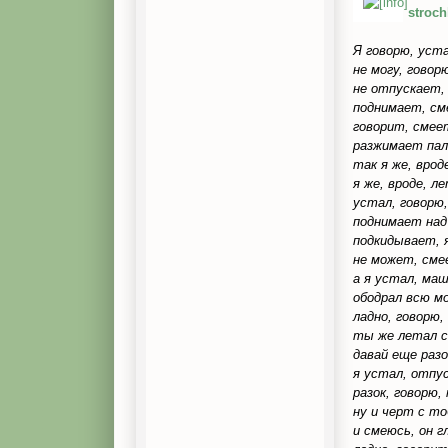
stroc
Я говорю, уст
не могу, говор
не отпускает, 
поднимает, см
говорит, смеет
разжимает пал
так я же, врод
я же, вроде, л
устал, говорю,
поднимает над 
подкидывает, 
не может, сме
а я устал, маш
ободрал всю мо
ладно, говорю, 
ты же летал се
давай еще разо
я устал, отпу
разок, говорю,
ну и черт с то
и смеюсь, он г