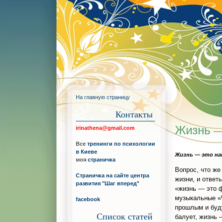
На главную страницу
Контакты
Жизнь —
irinathena@gmail.com
Все
тренинги по психологии
в Киеве
Жизнь — это на
моя
страничка
Вопрос, что же
Страничка на сайте центра
жизни, и ответ
развития "Шаг вперед"
«жизнь — это 
музыкальные «
facebook
прошлым и буд
Список статей
балует, жизнь —