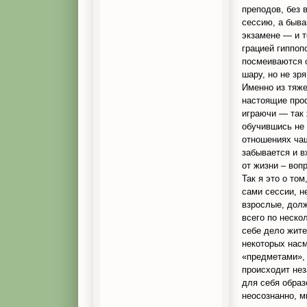
преподов, без
сессию, а быва
экзамене — и т
грацией гиппоп
посмеиваются о
шару, но не зр
Именно из тяж
настоящие проф
играючи — так
обучившись не 
отношениях чащ
забывается и в
от жизни – воп
Так я это о то
сами сессии, н
взрослые, долж
всего по неско
себе дело жите
некоторых насм
«предметами», 
происходит не
для себя обра
неосознанно, м