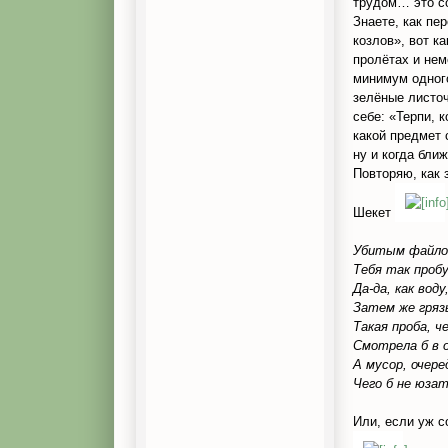
трудом… это с
Знаете, как пе
козлов», вот к
пролётах и нем
минимум одного
зелёные листоч
себе: «Терпи, 
какой предмет 
ну и когда бли
Повторяю, как 
Шекет
Убитым файлом
Тебя так пробу
Да-да, как вод
Затем же гряз
Такая проба, ч
Смотрела б в 
А мусор, очер
Чего б не юза
Или, если уж 