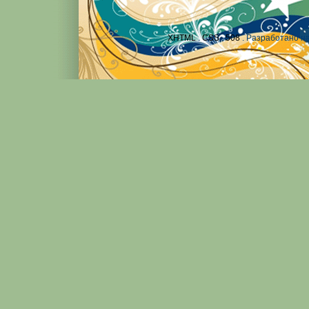
XHTML
.
CSS
.
508
. Разработано н