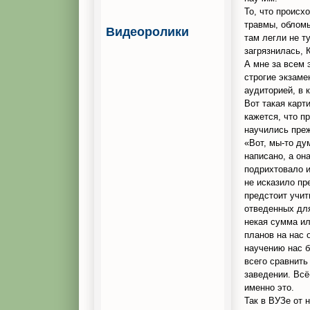
То, что происх
травмы, обломы
Видеоролики
там легли не т
загрязнилась, 
А мне за всем 
строгие экзаме
аудиторией, в 
Вот такая карт
кажется, что п
научились преж
«Вот, мы-то ду
написано, а он
подрихтовало 
не исказило пр
предстоит учит
отведенных для
некая сумма и
планов на нас 
научению нас 
всего сравнить
заведении. Всё
именно это.
Так в ВУЗе от 