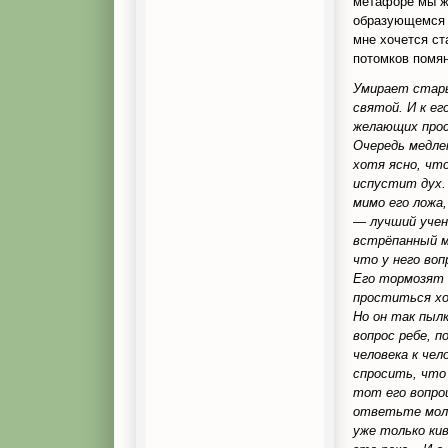
метафоре мы ж
образующемся 
мне хочется ст
потомков помян
Умирает стары
святой. И к ег
желающих прос
Очередь медле
хотя ясно, чт
испустит дух.
мимо его ложа,
— лучший учен
встрёпанный м
что у него воп
Его тормозят 
проститься хо
Но он так пыл
вопрос ребе, п
человека к че
спросить, что 
тот его вопро
ответьте мол
уже только ки