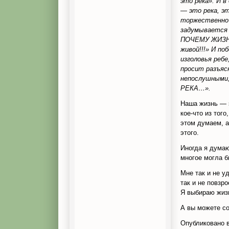
это река». И 
— это река, э
торжественно 
задумывается 
ПОЧЕМУ ЖИЗНЬ
живой!!!» И по
изголовья ребе
просит разъяс
непослушными,
РЕКА…».
Наша жизнь — э
кое-что из того
этом думаем, а
этого.
Иногда я думаю
многое могла б
Мне так и не у
так и не повзр
Я выбираю жизн
А вы можете с
Опубликовано 