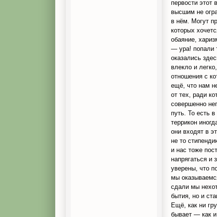
первости этот 
высшим не огра
в нём. Могут п
которых хочетс
обаяние, хариз
— ура! попали 
оказались здес
влекло и легко
отношения с ко
ещё, что нам н
от тех, ради к
совершенно неп
путь. То есть 
террикон иногд
они входят в э
не то стипенди
и нас тоже пос
напрягаться и 
уверены, что п
мы оказываемся
сдали мы нехот
бытия, но и ст
Ещё, как ни гр
бывает — как и