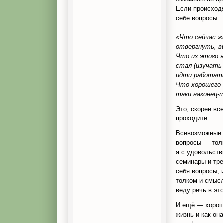
Если происходя
себе вопросы:
«Что сейчас ж
отвергнуть, в
Что из этого 
стал (изучать
идти работать
Что хорошего 
таки наконец-
Это, скорее вс
проходите.
Всевозможные т
вопросы — толь
я с удовольств
семинары и тре
себя вопросы, 
толком и смысл
веду речь в эт
И ещё — хорошо
жизнь и как он