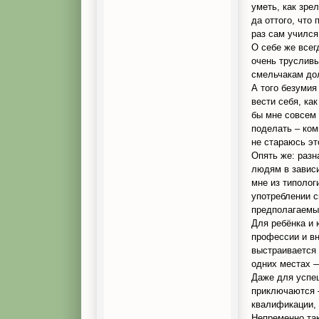
уметь, как зре
да оттого, что
раз сам учился
О себе же всег
очень трусливы
смельчакам дол
А того безумия
вести себя, как
бы мне совсем 
поделать – ком
не стараюсь эт
Опять же: разн
людям в зависи
мне из типолог
употреблении с
предполагаемых
Для ребёнка и 
профессии и вн
выстраивается и
одних местах —
Даже для успе
приключаются —
квалификации, 
Непременно так