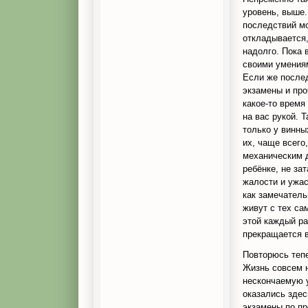
уровень, выше
последствий м
откладывается,
надолго. Пока 
своими умения
Если же послед
экзамены и про
какое-то время
на вас рукой. 
только у винны
их, чаще всего
механическим д
ребёнке, не за
жалости и ужас
как замечатель
живут с тех са
этой каждый ра
прекращается в
Повторюсь тепе
Жизнь совсем н
нескончаемую у
оказались здес
экзамены по пр