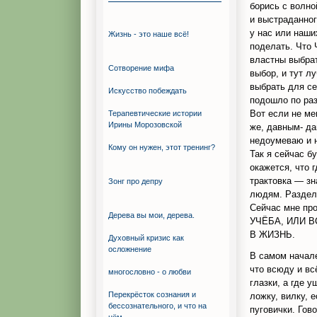
борись с волно
и выстраданног
у нас или наши
Жизнь - это наше всё!
поделать. Что
властны выбрат
Сотворение мифа
выбор, и тут л
выбрать для се
Искуcство побеждать
подошло по раз
Вот если не ме
Терапевтические истории
Ирины Морозовской
же, давным- да
недоумеваю и 
Кому он нужен, этот тренинг?
Так я сейчас б
окажется, что 
трактовка — зн
Зонг про депру
людям. Разделё
Сейчас мне пр
Дерева вы мои, дерева.
УЧЁБА, ИЛИ В
В ЖИЗНЬ.
Духовный кризис как
осложнение
В самом начале
что всюду и вс
многословно - о любви
глазки, а где 
Перекрёсток сознания и
ложку, вилку, 
бессознательного, и что на
пуговички. Гов