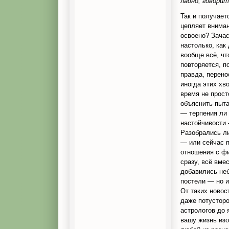
ладно, говорит,
Так и получает
цепляет вниман
освоено? Зачас
настолько, как
вообще всё, чт
повторяется, п
правда, перено
иногда этих хв
время не прост
объяснить пыта
— терпения ли 
настойчивости 
Разобрались л
— или сейчас п
отношения с ф
сразу, всё вме
добавились неб
постели — но и
От таких новос
даже потусторо
астрологов до 
вашу жизнь изо