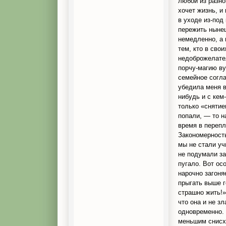
любой из разно
хочет жизнь, и 
в уходе из-под
пережить нынеш
немедленно, а 
тем, кто в сво
недоброжелател
порчу-магию ву
семейное согла
убедила меня в 
нибудь и с кем
только «снятие
попали, — то н
время в перепл
Закономерность
мы не стали уч
не подумали зат
пугало. Вот ос
нарочно загоня
прыгать выше г
страшно жить!»
что она и не з
одновременно. 
меньшим снисхо