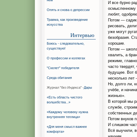
нём
И все бурно р
осмысленному 
Опять и снова о депрессии
любят, одобряю
Потом — садик,
Травма, как произведение
искусства
рисовать, дели
уже могут ругат
Интервью
безобразия. Ст
хорошие.
Боюсь - следовательно,
существую!
Потом — школа
хвалить, а бра
О профессии и коллегах
режиме, главно
часто твердят, 
"Скелет" победителя
будущее. Вот б
несколько лет 
Среда обитания
Но, долго ли, к
Журнал "без Индекса" -
Дары
учёбе, и начин
жизнью».
«Есть область чистого
В которой мы р
волшебства...»
службе, строи
«Каждому человеку нужна
собственных де
внутренняя теплица»
Потом внуков п
И слишком част
«Для меня смысл важнее
Всё выучили, в
комфорта»
научим.