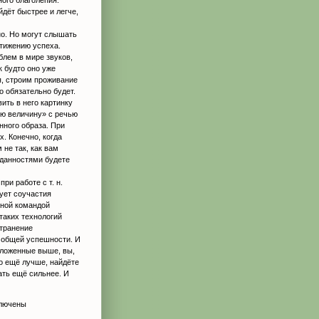
дёт быстрее и легче,
ино. Но могут слышать
стижению успеха.
блем в мире звуков,
к будто оно уже
я, строим проживание
о обязательно будет.
ить в него картинку
ую величину» с речью
нного образа. При
. Конечно, когда
не так, как вам
иданностями будете
ри работе с т. н.
ует соучастия
нной командой
таких технологий
странение
е общей успешности. И
зложенные выше, вы,
то ещё лучше, найдёте
ать ещё сильнее. И
лючены