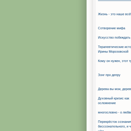
Жизнь - это наше всё
Сотворение мифа
Искуcство побеждать
Терапевтические ист
Ирины Морозовской
Кому он нужен, этот 
Зонг про депру
Дерева вы мои, дерев
Духовный кризис как
осложнение
многословно - о любв
Перекрёсток сознания
бессознательного, и ч