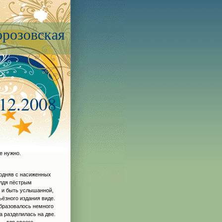
розовская
.12.2008
е нужно.
подняв с насиженных
алдя пёстрым
я и быть услышанной,
ьёзного издания виде.
образовалось немного
а разделилась на две.
 — для своего