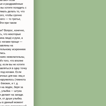
ные и раздражённые
вы хотите поладить с
жать делать то, что
того, чтобы срочно
оего — то третье,
йти при таком
ми? Вопрос, конечно,
ть, что некоторые
на лица) и руки, а
, с ногами проще —
равлены на
нательному искреннюю
лись.
лениях нежелательны,
Из того, что вполне
у, если вы не хотите
авляться в одну точку
 под ногами. Если
ичных для вас лиц и
бнаружилось (темнота
лизких, и т. д.
на людях, беря за
, улыбка — штука
и делают на западе.
я, от души улыбка.
 вы в данный момент
и из этих переживаний