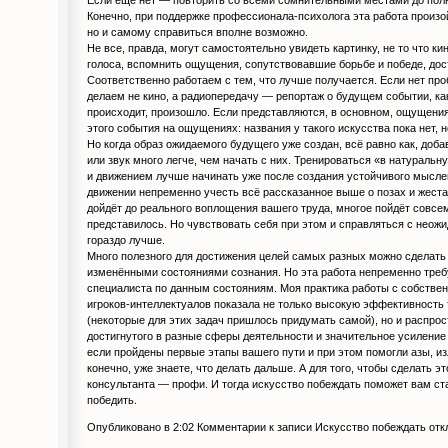
Конечно, при поддержке профессионала-психолога эта работа произой
но и самому справиться вполне возможно.
Не все, правда, могут самостоятельно увидеть картинку, не то что к
голоса, вспомнить ощущения, сопутствовавшие борьбе и победе, до
Соответственно работаем с тем, что лучше получается. Если нет про
делаем не кино, а радиопередачу — репортаж о будущем событии, ка
происходит, произошло. Если представляются, в основном, ощущени
этого события на ощущениях: названия у такого искусства пока нет, н
Но когда образ ожидаемого будущего уже создан, всё равно как, добав
или звук много легче, чем начать с них. Тренироваться «в натуральн
и движением лучше начинать уже после создания устойчивого мысле
движении непременно учесть всё рассказанное выше о позах и жестах
дойдёт до реального воплощения вашего труда, многое пойдёт совсем 
представилось. Но чувствовать себя при этом и справляться с неож
гораздо лучше.
Много полезного для достижения целей самых разных можно сделать п
изменёнными состояниями сознания. Но эта работа непременно треб
специалиста по данным состояниям. Моя практика работы с собстве
игроков-интеллектуалов показала не только высокую эффективность 
(некоторые для этих задач пришлось придумать самой), но и распро
достигнутого в разные сферы деятельности и значительное усилени
если пройдены первые этапы вашего пути и при этом помогли азы, и
конечно, уже знаете, что делать дальше. А для того, чтобы сделать э
консультанта — профи. И тогда искусство побеждать поможет вам ст
победить.
Опубликовано в 2:02
Комментарии
к записи Искусство побеждать
отк