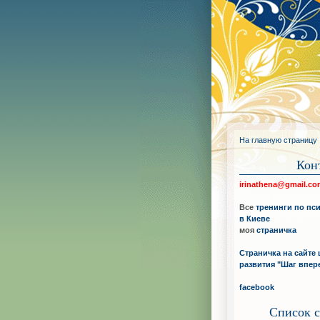
На главную страницу
Кон
irinathena@gmail.c
Все
тренинги по пс
в Киеве
моя
страничка
Страничка на сайте 
развития "Шаг впер
facebook
Список с