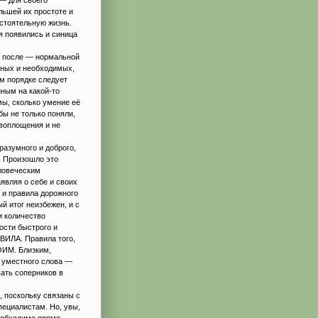
льшей их простоте и
стоятельную жизнь.
ля появились и синица
а после — нормальной
ьных и необходимых,
ом порядке следует
ным на какой-то
мы, сколько умение её
бы не только поняли,
 воплощения и не
разумного и доброго,
. Произошло это
ловеческим
являя о себе и своих
к и правила дорожного
й итог неизбежен, и с
и количество
ости быстрого и
ИЛА. Правила того,
ОИМ. Близким,
 уместного слова —
вать соперников в
, поскольку связаны с
пециалистам. Но, увы,
необходимо прямо