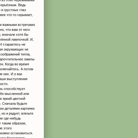
 серьёзным. Ведь
 и грустных глаз
век что-то скрывает,
 и важными встречами
о, что вам от него
и, вначале хотя бы
чённой лампочкой. И,
И стараетесь не
вая окружающих не
соображений тепла,
едпочтительнее лампы
ен. Когда во время
ыключайтесь. А потом
 них. И о вас
 ваши выступления
осто.
нь способствует
убо мысленной или
е яркий цветной
о. Сначала будьте
еми деталями картинки
 но и радует, влезьте
ом где-нибудь
у таким образом,
е этого
 можно остановиться.
ого благолепия.