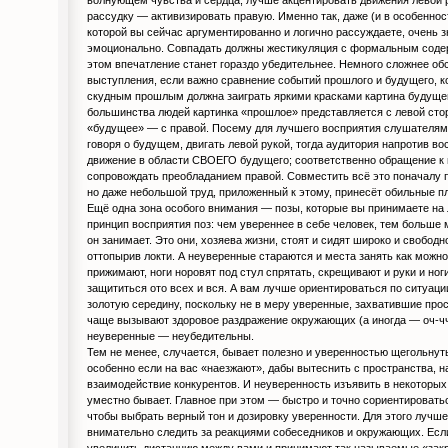
рассудку — активизировать правую. Именно так, даже (и в особенност
которой вы сейчас аргументированно и логично рассуждаете, очень з
эмоционально. Совпадать должны жестикуляция с формальным соде
этом впечатление станет гораздо убедительнее. Немного сложнее обс
выступления, если важно сравнение событий прошлого и будущего, ко
скудным прошлым должна заиграть яркими красками картина будущего
большинства людей картинка «прошлое» представляется с левой стор
«будущее» — с правой. Посему для лучшего восприятия слушателями
говоря о будущем, двигать левой рукой, тогда аудитория напротив во
движение в области СВОЕГО будущего; соответственно обращение к
сопровождать преобладанием правой. Совместить всё это поначалу 
но даже небольшой труд, приложенный к этому, принесёт обильные п
Ещё одна зона особого внимания — позы, которые вы принимаете на
принцип восприятия поз: чем увереннее в себе человек, тем больше 
он занимает. Это они, хозяева жизни, стоят и сидят широко и свободн
оттопырив локти. А неуверенные стараются и места занять как можн
прижимают, ноги норовят под стул спрятать, скрещивают и руки и ноги
защититься ото всех и вся. А вам лучше ориентироваться по ситуаци
золотую середину, поскольку не в меру уверенные, захватившие прос
чаще вызывают здоровое раздражение окружающих (а иногда — оч-чч
неуверенные — неубедительны.
Тем не менее, случается, бывает полезно и уверенностью щегольнуть
особенно если на вас «наезжают», дабы вытеснить с пространства, н
взаимодействие конкурентов. И неуверенность изъявить в некоторых
уместно бывает. Главное при этом — быстро и точно сориентироватьс
чтобы выбрать верный тон и дозировку уверенности. Для этого лучш
внимательно следить за реакциями собеседников и окружающих. Есл
увеличить дистанцию между вами и принимают так называемые «зак