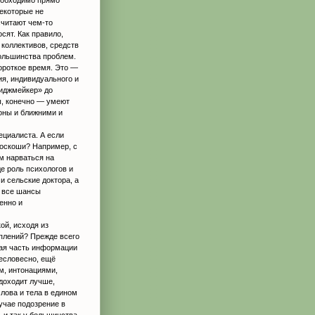
некоторые не
считают чем-то
сят. Как правило,
коллективов, средств
ольшинства проблем.
ороткое время. Это —
я, индивидуального и
миджмейкер» до
ы, конечно — умеют
роны и ближними и
ециалиста. А если
роскоши? Например, с
ом нарваться на
е роль психологов и
 сельские доктора, а
т все шансы
енно и
ой, исходя из
плений? Прежде всего
ая часть информации
есловесно, ещё
м, интонациями,
 доходит лучше,
лова и тела в едином
учае подозрение в
 и так у большинства