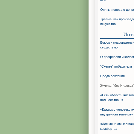
нём
Опять и снова о депр
Травма, как произвед
искусства
Инт
Боюсь - следовательн
существую!
О профессии и колле
"Скелет" победителя
Среда обитания
Журнал "без Индекса"
«Есть область чистог
волшебства...»
«Каждому человеку н
внутренняя теплица»
«Для меня смысл ва
комфорта»