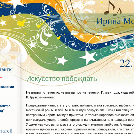
Ирина Мо
22
такты
Искусство побеждать
om
ихологии
Не плыви по течению, не плыви против течения. Плыви туда, куда теб
К.Прутков-инженер
Предложение написать эту статью поймало меня врасплох, на бегу, 
центра
мест целый рой мыслей. Мысли и идеи закружились, как стая птиц, г
ед"
нестройным хором. Каждая при этом не только норовила высказатьс
но и жаждала увидеть свой портрет в напечатанном на страницах сер
Я даже немного испугалась этого оглушительного изобилия. А когда 
времени присесть и спокойно поразмыслить, обнаружила, что стая эт
татей
Идеи из первой — при всём их блеске, изяществе и увлекательности