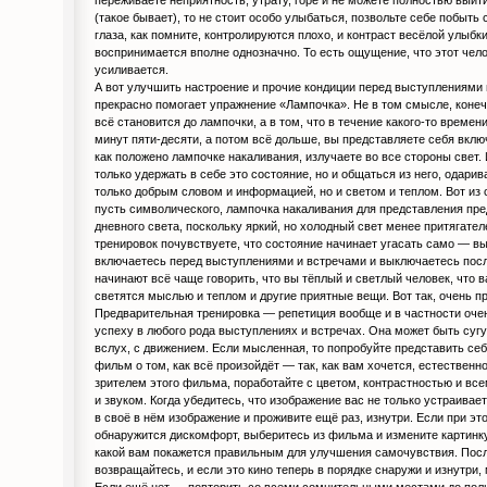
(такое бывает), то не стоит особо улыбаться, позвольте себе побыть
глаза, как помните, контролируются плохо, и контраст весёлой улыбки
воспринимается вполне однозначно. То есть ощущение, что этот чело
усиливается.
А вот улучшить настроение и прочие кондиции перед выступлениями
прекрасно помогает упражнение «Лампочка». Не в том смысле, конечн
всё становится до лампочки, а в том, что в течение какого-то времен
минут пяти-десяти, а потом всё дольше, вы представляете себя вклю
как положено лампочке накаливания, излучаете во все стороны свет. 
только удержать в себе это состояние, но и общаться из него, одари
только добрым словом и информацией, но и светом и теплом. Вот из 
пусть символического, лампочка накаливания для представления пр
дневного света, поскольку яркий, но холодный свет менее притягател
тренировок почувствуете, что состояние начинает угасать само — в
включаетесь перед выступлениями и встречами и выключаетесь после
начинают всё чаще говорить, что вы тёплый и светлый человек, что
светятся мыслью и теплом и другие приятные вещи. Вот так, очень пр
Предварительная тренировка — репетиция вообще и в частности оче
успеху в любого рода выступлениях и встречах. Она может быть суг
вслух, с движением. Если мысленная, то попробуйте представить себ
фильм о том, как всё произойдёт — так, как вам хочется, естественн
зрителем этого фильма, поработайте с цветом, контрастностью и вс
и звуком. Когда убедитесь, что изображение вас не только устраивает,
в своё в нём изображение и проживите ещё раз, изнутри. Если при эт
обнаружится дискомфорт, выберитесь из фильма и измените картинк
какой вам покажется правильным для улучшения самочувствия. Посл
возвращайтесь, и если это кино теперь в порядке снаружи и изнутри,
Если ещё нет — повторить со всеми сомнительными местами до полн