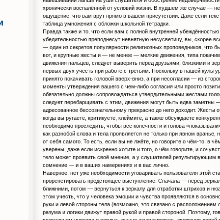
хронически воспалённой от условий жизни. В худшем же случае — н
ощущение, что вам врут прямо в вашем присутствии. Даже если текс
и
таблица умножения с обложки школьной тетрадки.
Правда также и то, что если вам с полной внутренней убеждённостью
убедительностью преподнесут невнятную несусветицу, вы, скорее все
— один из секретов популярности религиозных проповедников, что бы
вот, и крупные жесты и — не менее — мелкие движения, типа покачив
движения пальцев, следует выверить перед друзьями, близкими и зе
первых двух учесть при работе с третьим. Поскольку в нашей культу
принято покачивать головой вверх-вниз, а при несогласии — из сторо
моменты утверждения вашего с чем-либо согласия или просто позит
обязательно должны сопровождаться утвердительными жестами голово
следует перебарщивать с этим, движения могут быть едва заметны —
адресованное бессознательному прекрасно до него доходит. Жесты 
когда вы ругаете, критикуете, клеймите, а также обсуждаете конкурен
необходимо проследить, чтобы все конечности и голова «показывали»
как разнобой слова и тела проявляется не только при явном вранье, 
от себя самого. То есть, если вы не лжёте, но говорите о чём-то, в ч
уверены, даже если искренно хотите и того, о чём говорите, и сочув
тело может проявить своё мнение, а у слушателей результирующим 
сомнение — и в ваших намерениях и в вас лично.
Наверное, нет уже необходимости уговаривать пользователя этой ст
прорепетировать предстоящее выступление. Сначала — перед зерка
ближними, потом — вернуться к зеркалу для отработки штрихов и ню
этом учесть, что у человека эмоции и чувства проявляются в основ
руки и левой стороны тела (возможно, это связано с расположением 
разума и логики движут правой рукой и правой стороной. Поэтому, гов
волнующем чувства и сердца, лучше акцентировать движения левой р