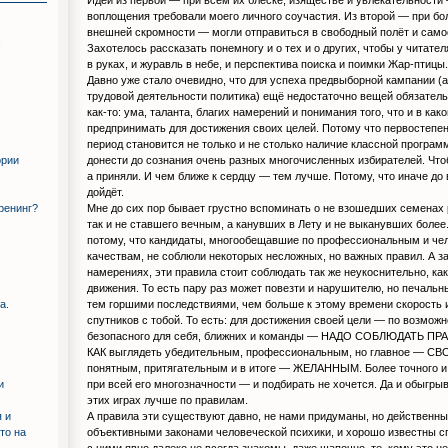
воплощения требовали моего личного соучастия. Из второй — при бо
внешней скромности — могли отправиться в свободный полёт и само
Захотелось рассказать понемногу и о тех и о других, чтобы у читате
!
в руках, и журавль в небе, и перспектива поиска и поимки Жар-птицы.
Давно уже стало очевидно, что для успеха предвыборной кампании (
трудовой деятельности политика) ещё недостаточно вещей обязател
как-то: ума, таланта, благих намерений и понимания того, что и в как
предпринимать для достижения своих целей. Потому что первостепен
период становится не только и не столько наличие классной програм
донести до сознания очень разных многочисленных избирателей. Что
ории
а приняли. И чем ближе к сердцу — тем лучше. Потому, что иначе до
дойдёт.
Мне до сих пор бывает грустно вспоминать о не взошедших семенах 
тренинг?
так и не ставшего вечным, а канувших в Лету и не выканувших более
потому, что кандидаты, многообещавшие по профессиональным и че
качествам, не соблюли некоторых несложных, но важных правил. А за
намерениях, эти правила стоит соблюдать так же неукоснительно, ка
движения. То есть пару раз может повезти и нарушителю, но печальны
тем горшими последствиями, чем больше к этому времени скорость 
а.
спутников с тобой. То есть: для достижения своей цели — по возможн
безопасного для себя, ближних и команды — НАДО СОБЛЮДАТЬ ПРАВ
КАК выглядеть убедительным, профессиональным, но главное — СВ
понятным, притягательным и в итоге — ЖЕЛАННЫМ. Более точного и
при всей его многозначности — и подбирать не хочется. Да и обыгры
и
этих играх лучше по правилам.
А правила эти существуют давно, не нами придуманы, но действенны
 и
объективными законами человеческой психики, и хорошо известны с
то на
с ними явно далеко не всегда знакомы, даже шапочно, те, кому это 