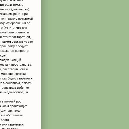
и) если тема, о
начима (для вас же)
ржанием речи. При
тоит дело с практикой
гда от сравнения со
. Учтите, что для
оны поля зрения, а
 стоит постараться,
спримет зеркально это
 прошлому следует
покажется непросто,
лоды.
 людях. Общий
места и пространства
о, расставив ноги и
о меньше, локотки
, как будто стараются
и: в основном, блюсти
транства в избытке,
ень здо-оровое), а
 в полный рост,
а коем происходит
 случаях тоже
я в обстановке,
е всего —
и они стремятся
рытые» позы