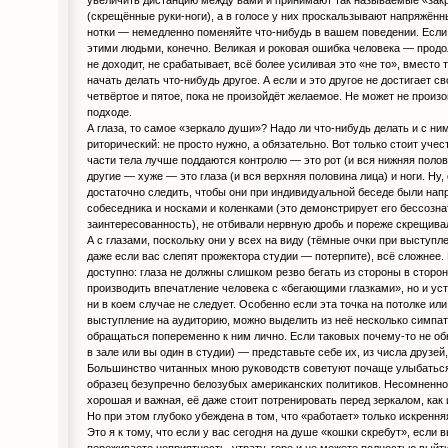
(скрещённые руки-ноги), а в голосе у них проскальзывают напряжён
нотки — немедленно поменяйте что-нибудь в вашем поведении. Если 
этими людьми, конечно. Великая и роковая ошибка человека — продол
не доходит, не срабатывает, всё более усиливая это «не то», вместо 
начать делать что-нибудь другое. А если и это другое не достигает св
четвёртое и пятое, пока не произойдёт желаемое. Не может не произо
подходе.
А глаза, то самое «зеркало души»? Надо ли что-нибудь делать и с ни
риторический: не просто нужно, а обязательно. Вот только стоит учес
части тела лучше поддаются контролю — это рот (и вся нижняя полови
другие — хуже — это глаза (и вся верхняя половина лица) и ноги. Ну
достаточно следить, чтобы они при индивидуальной беседе были нап
собеседника и носками и коленками (это демонстрирует его бессоз
заинтересованность), не отбивали нервную дробь и пореже скрещива
А с глазами, поскольку они у всех на виду (тёмные очки при выступ
даже если вас слепят прожектора студии — потерпите), всё сложнее. 
доступно: глаза не должны слишком резво бегать из стороны в сторон
производить впечатление человека с «бегающими глазками», но и уст
ни в коем случае не следует. Особенно если эта точка на потолке или
выступление на аудиторию, можно выделить из неё несколько симпат
обращаться попеременно к ним лично. Если таковых почему-то не о
в зале или вы один в студии) — представьте себе их, из числа друзей, б
Большинство читанных мною руководств советуют почаще улыбаться 
образец безупречно белозубых американских политиков. Несомненно
хорошая и важная, её даже стоит потренировать перед зеркалом, как 
Но при этом глубоко убеждена в том, что «работает» только искрення
Это я к тому, что если у вас сегодня на душе «кошки скребут», если
переживаете неприятность, утрату, горе и не можете полностью выйт