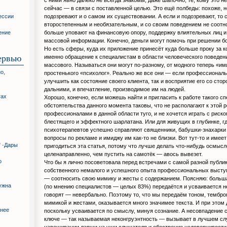
сейчас — в связи с поставленной целью. Это ещё полбеды: похоже, 
подозревают и о самом их существовании. А если и подозревают, то 
ессии
второстепенным и необязательным, и со своим поведением не соотно
больше уповают на финансовую опору, поддержку влиятельных лиц и 
ение
массовой информации. Конечно, деньги могут помочь при решении б
Но есть сферы, куда их приложение принесёт куда больше проку за к
ервью
именно обращение к специалистам в области человеческого поведени
массового. Называться они могут по-разному, от модного теперь «и
о,
простенького «психолог». Реально же все они — если профессионал
улучшить как состояние своего клиента, так и восприятие его со сто
дальними, и впечатление, производимое им на людей.
гах
Хорошо, конечно, если можешь найти и пригласить к работе такого сп
обстоятельства данного момента таковы, что не располагают к этой 
профессионалами в данной области туго, и не хочется играть с риск
блестящего и эффектного шарлатана. Или для живущих в глубинке, гд
психотерапевтов успешно справляют священники, бабушки-знахарки и
вопросы по рекламе и имиджу им как-то не близки. Вот тут-то и имее
 -
Дары
пригодиться эта статья, потому что лучше делать что-нибудь осмысл
целенаправленно, чем пустить на самотёк — авось вывезет.
о
Что бы я лично посоветовала перед встречами с самой разной публик
собственного немалого и успешного опыта профессиональных высту
— соотносить свою мимику и жесты с содержанием. Поясняю: больш
ужна
(по мнению специалистов — целых 83%) передаётся и усваивается н
говорят — невербально. Поэтому то, что мы передаём тоном, тембро
мимикой и жестами, оказывается много значимее текста. И при этом
жнее
поскольку усваивается по смыслу, минуя сознание. А несовпадение с
ключе — так называемая неконгруэнтность — вызывает в лучшем сл
навешивании лапши на уши слушателя и обострение недоверчивости,