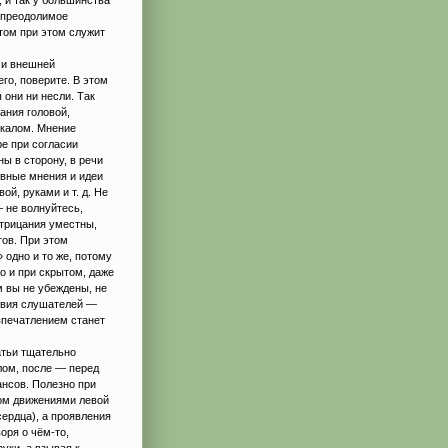
епреодолимое
том при этом служит
 и внешней
го, поверите. В этом
 они ни несли. Так
ания головой,
ркалом. Мнение
ре при согласии
ны в сторону, в речи
ивные мнения и идеи
й, руками и т. д. Не
 не волнуйтесь,
отрицания уместны,
тов. При этом
 одно и то же, потому
но и при скрытом, даже
ём вы не убеждены, не
ствия слушателей —
впечатлением станет
атьи тщательно
лом, после — перед
ансов. Полезно при
ном движениями левой
сердца), а проявления
оря о чём-то,
уки, а взывая к