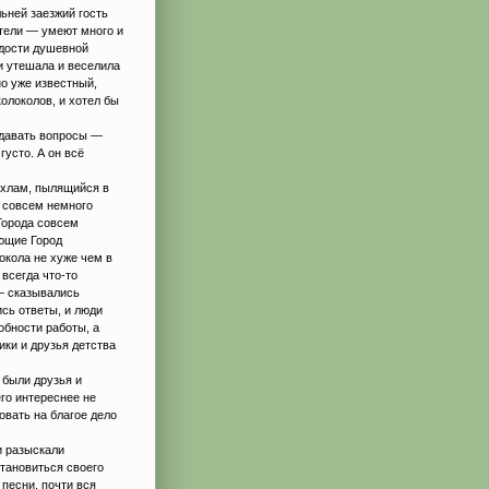
ьней заезжий гость
ители — умеют много и
адости душевной
и утешала и веселила
но уже известный,
олоколов, и хотел бы
адавать вопросы —
густо. А он всё
 хлам, пылящийся в
и совсем немного
 Города совсем
ующие Город
окола не хуже чем в
 всегда что-то
— сказывались
сь ответы, и люди
обности работы, а
ики и друзья детства
 были друзья и
го интереснее не
вать на благое дело
и разыскали
тановиться своего
 песни, почти вся