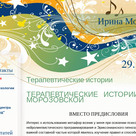
Ирина Мо
29
такты
Терапевтические истории
om
ихологии
ТЕРАПЕВТИЧЕСКИЕ ИСТОРИ
МОРОЗОВСКОЙ
центра
ед"
ВМЕСТО ПРЕДИСЛОВИЯ
Интерес к использованию метафор возник у меня при освоении псих
нейролингвистического программирования и Эриксонианского гипноза
татей
важной составной частью которой явилось изучение правил и способ