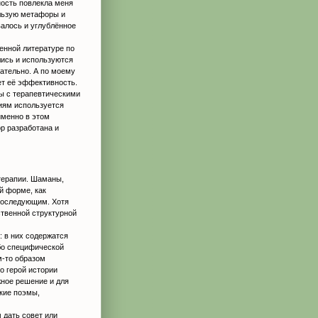
ность повлекла меня
ользую метафоры и
валось и углублённое
енной литературе по
лись и используются
ательно. А по моему
ет её эффективность.
ты с терапевтическими
риям используется
именно в этом
р разработана и
терапии. Шаманы,
й форме, как
последующим. Хотя
ственной структурной
 в них содержатся
бо специфической
м-то образом
о герой истории
жное решение и для
кие поэмы,
 дать совет или