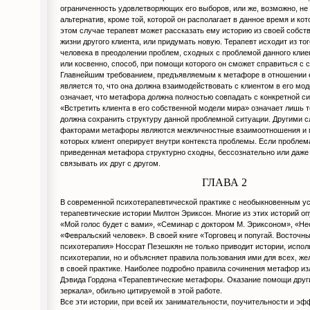
ограниченность удовлетворяющих его выборов, или же, возможно, не 
альтернатив, кроме той, которой он располагает в данное время и кот
этом случае терапевт может рассказать ему историю из своей собств
жизни другого клиента, или придумать новую. Терапевт исходит из тог
человека в преодолении проблем, сходных с проблемой данного клиен
или косвенно, способ, при помощи которого он сможет справиться с 
Главнейшим требованием, предъявляемым к метафоре в отношении 
является то, что она должна взаимодействовать с клиентом в его мод
означает, что метафора должна полностью совпадать с конкретной си
«Встретить клиента в его собственной модели мира» означает лишь т
должна сохранить структуру данной проблемной ситуации. Другими 
факторами метафоры являются межличностные взаимоотношения и 
которых клиент оперирует внутри контекста проблемы. Если проблем
приведенная метафора структурно сходны, бессознательно или даже 
связывать их друг с другом.
ГЛАВА 2
В современной психотерапевтической практике с необыкновенным у
терапевтические истории Милтон Эриксон. Многие из этих историй оп
«Мой голос будет с вами», «Семинар с доктором М. Эриксоном», «Не
«Февральский человек». В своей книге «Торговец и попугай. Восточны
психотерапия» Носсрат Пезешкян не только приводит истории, испо
психотерапии, но и объясняет правила пользования ими для всех, ж
в своей практике. Наиболее подробно правила сочинения метафор из
Дэвида Гордона «Терапевтические метафоры. Оказание помощи дру
зеркала», обильно цитируемой в этой работе.
Все эти истории, при всей их занимательности, поучительности и эф