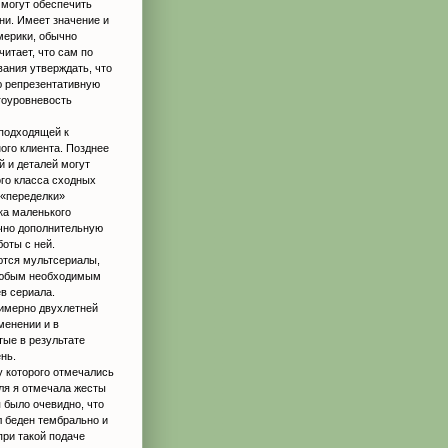
 могут обеспечить
ни. Имеет значение и
Америки, обычно
читает, что сам по
вания утверждать, что
ю репрезентативную
гоуровневость
 подходящей к
ного клиента. Позднее
й и деталей могут
ого класса сходных
 «переделки»
ка маленького
ычно дополнительную
боты с ней.
ются мультсериалы,
 любым необходимым
в сериала.
римерно двухлетней
менении и в
тые в результате
нь.
у которого отмечались
ля я отмечала жесты
я было очевидно, что
л беден тембрально и
при такой подаче