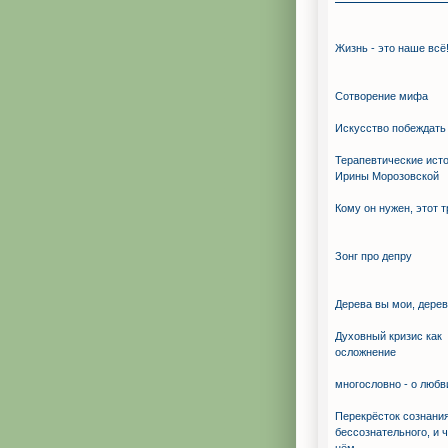
Жизнь - это наше всё
Сотворение мифа
Искуcство побеждать
Терапевтические ист
Ирины Морозовской
Кому он нужен, этот 
Зонг про депру
Дерева вы мои, дерев
Духовный кризис как
осложнение
многословно - о любв
Перекрёсток сознания
бессознательного, и ч