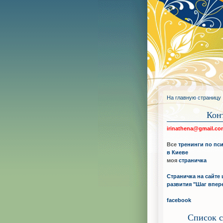
На главную страницу
Кон
irinathena@gmail.c
Все
тренинги по пс
в Киеве
моя
страничка
Страничка на сайте 
развития "Шаг впер
facebook
Список с