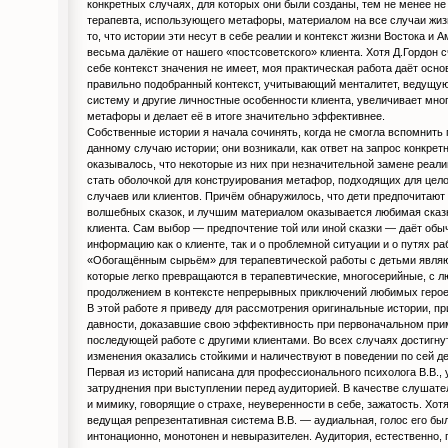
конкретных случаях, для которых они были созданы, тем не менее не
терапевта, использующего метафоры, материалом на все случаи жиз
то, что истории эти несут в себе реалии и контекст жизни Востока и 
весьма далёкие от нашего «постсоветского» клиента. Хотя Д.Гордон с
себе контекст значения не имеет, моя практическая работа даёт осно
правильно подобранный контекст, учитывающий менталитет, ведущу
систему и другие личностные особенности клиента, увеличивает мно
метафоры и делает её в итоге значительно эффективнее.
Собственные истории я начала сочинять, когда не смогла вспомнить
данному случаю истории; они возникали, как ответ на запрос конкрет
оказывалось, что некоторые из них при незначительной замене реали
стать оболочкой для конструирования метафор, подходящих для цел
случаев или клиентов. Причём обнаружилось, что дети предпочитают
волшебных сказок, и лучшим материалом оказывается любимая сказ
клиента. Сам выбор — предпочтение той или иной сказки — даёт об
информацию как о клиенте, так и о проблемной ситуации и о путях ра
«Обогащённым сырьём» для терапевтической работы с детьми явля
которые легко превращаются в терапевтические, многосерийные, с
продолжением в контексте непрерывных приключений любимых герое
В этой работе я приведу для рассмотрения оригинальные истории, п
давности, доказавшие свою эффективность при первоначальном при
последующей работе с другими клиентами. Во всех случаях достигну
изменения оказались стойкими и наличествуют в поведении по сей де
Первая из историй написана для профессионального психолога В.В., 
затруднения при выступлении перед аудиторией. В качестве слушате
и мимику, говорящие о страхе, неуверенности в себе, зажатость. Хот
ведущая репрезентативная система В.В. — аудиальная, голос его бы
интонационно, монотонен и невыразителен. Аудитория, естественно, 