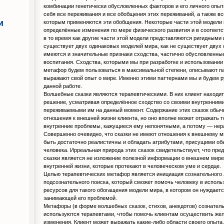
комбинации генетически обусловленных факторов и его личного опыт
себя все переживания и все обобщения этих переживаний, а также вс
и
которым применяются эти обобщения. Некоторые части этой модели
определённые изменения по мере физического развития и в соответ
в то время как другие части этой модели представляются ригидными
существует двух одинаковых моделей мира, как не существует двух
имеются и значительные признаки сходства, частично обусловленны
воспитания. Сходства, которыми мы при разработке и использовании
метафор будем пользоваться в максимальной степени, описывают па
выражают свой опыт о мире. Именно этими паттернами мы и будем р
данной работе.
Волшебные сказки являются терапевтическими. В них клиент находит
решение, усматривая определённое сходство со своими внутренним
переживаемыми им на данный момент. Содержание этих сказок обыч
отношения к внешней жизни клиента, но оно вполне может отражать то
внутренние проблемы, кажущиеся ему непонятными, а потому — не
Совершенно очевидно, что сказки не имеют отношения к внешнему ми
быть достаточно реалистичны и обладать атрибутами, присущими об
человека. Ирреальная природа этих сказок свидетельствует, что пр
сказки является не изложение полезной информации о внешнем мире
внутренней жизни, которые протекают в человеческом уме и сердце.
Целью терапевтических метафор является инициация сознательного
подсознательного поиска, который сможет помочь человеку в исполь
ресурсов для такого обогащения модели мира, в котором он нуждаетс
занимающей его проблемой.
Метафоры (в форме волшебных сказок, стихов, анекдотов) сознатель
используются терапевтами, чтобы помочь клиентам осуществить же
изменения. Клиент может выражать какие-либо области своего опыта,