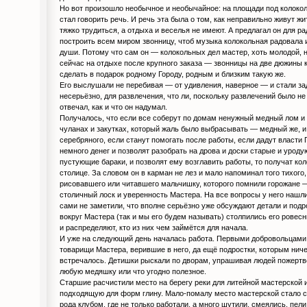
Но вот произошло необычное и необычайное: на площади под колокол
стал говорить речь. И речь эта была о том, как неправильно живут ж
тяжко трудиться, а отдыха и веселья не имеют. А предлагал он для р
построить всем миром звонницу, чтоб музыка колокольная радовала 
души. Потому что сам он — колокольных дел мастер, хоть молодой, 
сейчас на отдыхе после крупного заказа — звонницы на две дюжины к
сделать в подарок родному Городу, родным и близким такую же.
Его выслушали не перебивая — от удивления, наверное — и стали з
несерьёзно, для развлечения, что ли, поскольку развлечений было не 
отвечал, как и что он надумал.
Получалось, что если все соберут по домам ненужный медный лом и
чуланах и закутках, который жаль было выбрасывать — медный же, 
серебряного, если станут помогать после работы, если дадут власти
немного денег и позволят разобрать на дрова и доски старые и урод
пустующие бараки, и позволят ему возглавить работы, то получат кол
столице. За словом он в карман не лез и мало напоминал того тихого,
рисовавшего или читавшего мальчишку, которого помнили горожане 
столичный лоск и уверенность Мастера. На все вопросы у него нашли
сами не заметили, что вполне серьёзно уже обсуждают детали и подр
вокруг Мастера (так и мы его будем называть) столпились его ровесн
и распределяют, кто из них чем займётся для начала.
И уже на следующий день началась работа. Первыми добровольцами
товарищи Мастера, верившие в него, да ещё подростки, которым ниче
встречалось. Детишки рыскали по дворам, упрашивая людей пожертво
любую медяшку или что угодно полезное.
Старшие расчистили место на берегу реки для литейной мастерской 
подходящую для форм глину. Мало-помалу место мастерской стало с
рода клубом, где не только работали, а много шутили, смеялись, пели