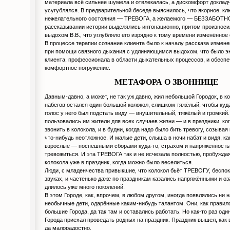
материала всё сильнее шумела и отвлекалась, а дискомфорт доклад
усугублялся. В предварительной беседе выяснилось, что якорное, к
нежелательного состояния — ТРЕВОГА, а желаемого — БЕЗЗАБОТНО
рассказывании истории выделялись интонационно, притом произноси
выдохом В.В., что углубляло его изрядно к тому времени изменённое
В процессе терапии сознание клиента было к началу рассказа измене
при помощи связного дыхания с удлиняющимся выдохом, что было эк
клиента, профессионала в области дыхательных процессов, и обеспе
комфортное погружение.
МЕТАФОРА О ЗВОННИЦЕ
Давным-давно, а может, не так уж давно, жил небольшой Городок, в к
набегов остался один большой колокол, слишком тяжёлый, чтобы куд
голос у него был подстать виду — внушительный, тяжёлый и громкий.
пользовались им жители для всех случаев жизни — и в праздники, ко
звонить в колокола, и в будни, когда надо было бить тревогу, созывая
что-нибудь неотложное. И малые дети, слыша в ночи набат и видя, ка
взрослые — поспешными сборами куда-то, страхом и напряжённость
тревожиться. И эта ТРЕВОГА так и не исчезала полностью, пробуждая
колокола уже в праздник, когда можно было веселиться.
Люди, с младенчества привыкшие, что колокол бьёт ТРЕВОГУ, беспо
звуках, и частенько даже по праздникам казались напряжёнными и о
длилось уже много поколений.
В этом Городе, как, впрочем, в любом другом, иногда появлялись ни н
необычные дети, одарённые каким-нибудь талантом. Они, как правило
большие Города, да так там и оставались работать. Но как-то раз оди
Города приехал проведать родных на праздник. Праздник вышел, как
да малорадостно.