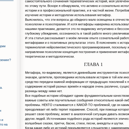
самостоятельного сочинения терапевтических историй, моя увлечён
по этому пути. Вскоре я обнаружила, что активно и сознательно исп
истории и в профессиональной практике, и в частной жизни. Потребо
!
изучение истории и методологии использования метафор.
Выяснилось, что эти вопросы до обидного мало освещены в отечеств
психологии и психотерапии. И хотя метафоры наверняка использова
нашими практиками, делается это по-видимому интуитивно и бессозн
глубокому убеждению, осознанность в такой работе много увеличива
И эта статья рассказывает о моём личном опыте сознательной рабо
метафорами и о позитивных результатах этого. В пояснениях к исто
ории
терминология нейролингвистического программирования, поскольку 
направлении психологии концепция построения и применения метафо
теоретически и методологически.
тренинг?
ГЛАВА 1
Метафора, по-видимому, является древнейшим инструментом психо
знахари, целители, проповедники использовали истории в той или ино
средство передачи важной информации от предыдущих поколений к 
содержание историй разных времён и народов очень различно, суще
а.
разницы между ними нет.
Все подобные истории обладают одним фундаментальным качеством:
важные советы или поучительные сообщения относительно какой-ли
проблемы. НЕКТО сталкивается с КАКОЙ-ТО проблемой, где он каки
преодолевает её либо терпит поражение. Способ, при помощи которог
и
решает свою проблему, может в аналогичной ситуации давать возмо
других людей. Источниками подобного рода историй являются эпичес
 и
волшебные сказки, притчи, басни, стихи, песни, анекдоты и шутки.
то на
Когда какая-либо из историй предъявляется слушателю с намерением