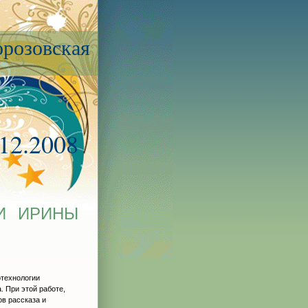
розовская
.12.2008
И ИРИНЫ
отехнологии
. При этой работе,
ов рассказа и