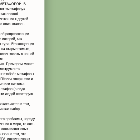
го МЕТАФОРОЙ. В
ляет «метафору»
как способ
лежащие к другой
что описывалось
соб репрезентации
 историй, как
льтура. Его концепция
 на старые темы»,
использовать в нашей
их.
мах. Примером может
инструмента
Юнг изобрёл метафоры
 Пёрлса «верхняя» и
пия или система
метафор (в виде
сти людей некоторую
заключается в том,
ии как набор
 его проблемы, наряду
ление о мире, то есть
 составляет опыт
вызвано тем, что
ИРА, исходящую из