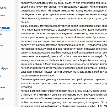
проинструктировать о чём бы то ни было, то она становится для не
своей книге «Гуру: метафоры психотерапевта» Шелдон Копп опреде
ессии
следующим образом: «В общем смысле метафору можно определить 
сообщения, в котором одни вещи выражаются через термины, принад
ение
области вещей, что вместе проливает новый свет на характер того, 
ранее».
Таким образом метафора представляет собой новеллистический спо
ервью
чего-либо. Копп исследовал метафорические смыслы таких сборников
мифология, религия, литература, научная фантастика, газеты, поп-ку
о,
метафоры как многоуровневого источника «Нового света, бросаемого
является тем инструментом, который мы с большой пользой можем 
работе в отношении метафор специфического рода — терапевтическ
гах
Метафоры используются во всех терапевтических подходах и систе
служить использование Фрейдом сексуальной символики в качестве 
понимания сновидений, фантазий, и бессознательных ассоциаций. 
«анимуса» и «анимы». Райх изобрёл «оргон». У Бёрна были «игры», у
«нижняя» собаки, а Янов говорил о «первичном» опыте. Каждая тера
психологии имеет в качестве своих базовых основ некоторый набор 
 -
Дары
словаря), который предоставляет возможность выражать какой-то ча
часть своего опыта о мире.
о
Значение данного подхода для человека, который проводит терапию, 
что он позволяет рассматривать рассказ нашего клиента о его ситуац
метафор.
ужна
Когда к вам приходит клиент и просит помочь ему решить какие-либо
с ними, у него имеется и уникальное, одному ему присущее представ
им самим разработанные специфические идеи относительно того, что
жнее
любви, ненависти, великодушия, счастья, интереса, и так далее. Это 
каждый человек разрабатывает собственную уникальную МОДЕЛЬ М