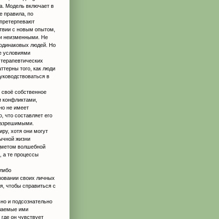
а. Модель включает в
е правила, по
 претерпевают
ствии с новым опытом,
 и неизменными. Не
 одинаковых людей. Но
е условиями
 терапевтических
ттерны того, как люди
уководствоваться в
 своё собственное
и конфликтами,
но не имеет
, что составляет его
разрешимыми.
ру, хотя они могут
ычной жизни
едметом волшебной
, а те процессы
 либо
зовании своих личных
я, чтобы справиться с
но и подсознательно
лаемые ими
 где он чувствует