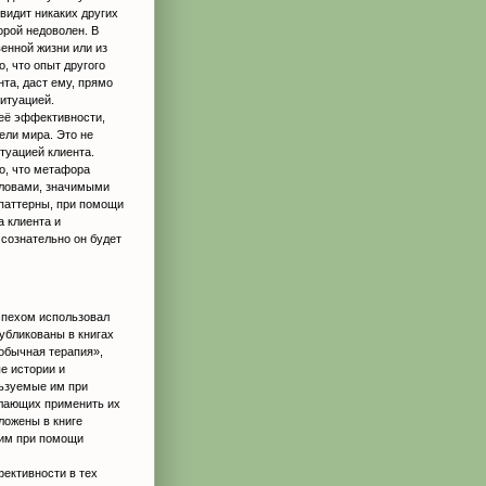
видит никаких других
орой недоволен. В
енной жизни или из
о, что опыт другого
та, даст ему, прямо
ситуацией.
её эффективности,
ели мира. Это не
туацией клиента.
о, что метафора
словами, значимыми
паттерны, при помощи
а клиента и
сознательно он будет
спехом использовал
убликованы в книгах
обычная терапия»,
е истории и
льзуемые им при
елающих применить их
ложены в книге
гим при помощи
фективности в тех