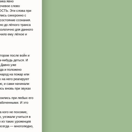
чика явно
лючевое слово
СТЬ. Эти слова при
лись синхронно с
 состояние сознания.
но до лёгкого транса
ологично для данного
чило ему лёгкое и
отором после войн и
а-нибудь деться. И
 Давно уже
гда и положено
 народ на пожар или
к на него реагируют
ю, и сами начинали
сь вновь при звуках
коились при любых его
забоченными. И это
а кого не похожие,
, уезжали учиться в
н из таких уроженцев
 всегда — многолюдно,