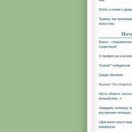
нём
Опять и снова о депр
Травма, как произвед
искусства
Инт
Боюсь - следовательн
существую!
О профессии и колле
"Скелет" победителя
Среда обитания
Журнал "без Индекса"
«Есть область чистог
волшебства...»
«Каждому человеку н
внутренняя теплица»
«Для меня смысл ва
комфорта»